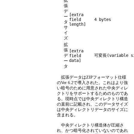
拡
張
デ
[extra
ー
field
4 bytes
タ
length]
サ
イ
ズ
拡
張
[extra
デ
可変長(variable s
field
data]
ー
タ
拡張データはZIPフォーマット仕様
のVer 6.2で導入された。これはより強
い暗号のために用意された中央ディレ
クトリをサポートするためのものであ
る。現時点では中央ディレクトリ構造
の直前に記載され、このデータサイズ
は中央ディレクトリデータのサイズに
含まれる。
中央ディレクトリ構造体が圧縮さ
れ、かつ暗号化されていないのであれ