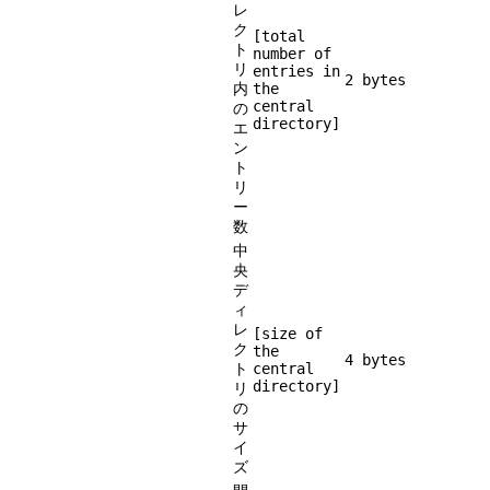
レ
ク
[total
ト
number of
リ
entries in
2 bytes
内
the
central
の
directory]
エ
ン
ト
リ
ー
数
中
央
デ
ィ
レ
[size of
ク
the
4 bytes
ト
central
directory]
リ
の
サ
イ
ズ