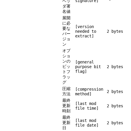
signature]
ヘッ
ダ署
名値
展開
に必
[version
要な
needed to
2 bytes
バー
extract]
ジョ
ン
オプ
ショ
ンの
[general
ビッ
purpose bit
2 bytes
flag]
トフ
ラッ
グ
圧縮
[compression
2 bytes
方法
method]
最終
[last mod
更新
2 bytes
file time]
時刻
最終
[last mod
更新
2 bytes
file date]
日