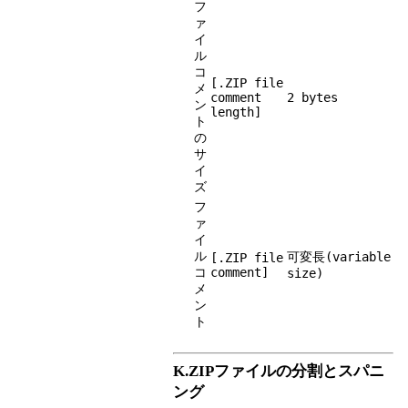
フ
ァ
イ
ル
コ
[.ZIP file
メ
comment
2 bytes
ン
length]
ト
の
サ
イ
ズ
フ
ァ
イ
ル
可変長(variable
[.ZIP file
コ
comment]
size)
メ
ン
ト
K.ZIPファイルの分割とスパニ
ング