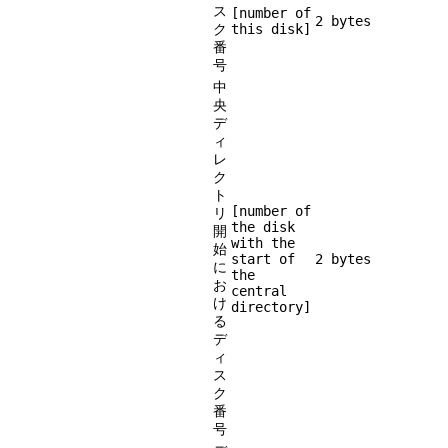
ス
[number of
2 bytes
ク
this disk]
番
号
中
央
デ
ィ
レ
ク
ト
[number of
リ
the disk
開
with the
始
start of
2 bytes
に
the
お
central
け
directory]
る
デ
ィ
ス
ク
番
号