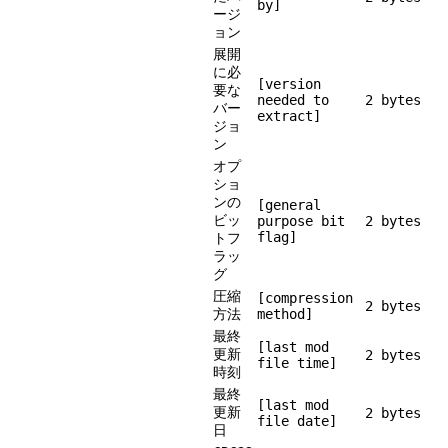
by]
ージ
ョン
展開
に必
[version
要な
needed to
2 bytes
バー
extract]
ジョ
ン
オプ
ショ
ンの
[general
ビッ
purpose bit
2 bytes
flag]
トフ
ラッ
グ
圧縮
[compression
2 bytes
方法
method]
最終
[last mod
更新
2 bytes
file time]
時刻
最終
[last mod
更新
2 bytes
file date]
日