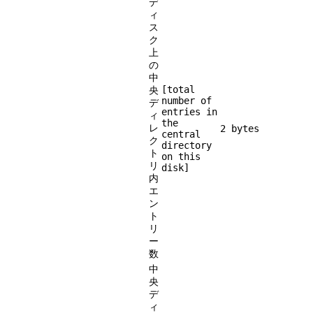
デ
ィ
ス
ク
上
の
中
[total
央
number of
デ
entries in
ィ
the
レ
2 bytes
central
ク
directory
ト
on this
リ
disk]
内
エ
ン
ト
リ
ー
数
中
央
デ
ィ