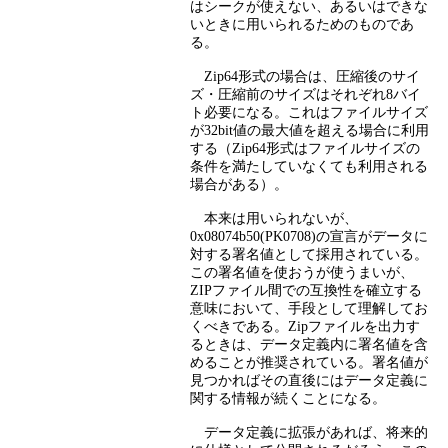
はシークが使えない、あるいはできな
いときに用いられるためのものであ
る。
Zip64形式の場合は、圧縮後のサイ
ズ・圧縮前のサイズはそれぞれ8バイ
ト必要になる。これはファイルサイズ
が32bit値の最大値を超える場合に利用
する（Zip64形式はファイルサイズの
条件を満たしていなくても利用される
場合がある）。
本来は用いられないが、
0x08074b50(PK0708)の宣言がデータに
対する署名値として採用されている。
この署名値を使おうが使うまいが、
ZIPファイル間での互換性を確立する
意味において、手段として理解してお
くべきである。Zipファイルを出力す
るときは、データ定義内に署名値を含
めることが推奨されている。署名値が
見つかればその直後にはデータ定義に
関する情報が続くことになる。
データ定義に拡張があれば、将来的