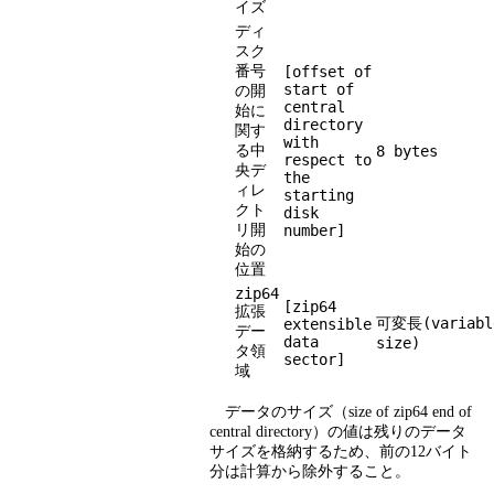
イズ
ディ
スク
番号
[offset of
start of
の開
central
始に
directory
関す
with
る中
8 bytes
respect to
央デ
the
ィレ
starting
クト
disk
リ開
number]
始の
位置
zip64
[zip64
拡張
可変長(variabl
extensible
デー
data
size)
タ領
sector]
域
データのサイズ（size of zip64 end of
central directory）の値は残りのデータ
サイズを格納するため、前の12バイト
分は計算から除外すること。