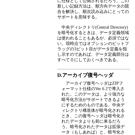
に仕様として公開されるだろう。この
新しい記録方法は、順方向データの競
合を解決し、順次読み込みにとっての
サポートを意味する。
中央ディレクトリ(Central Directory)
を暗号化するときは、データ定義領域
は使われることもあるが、必須ではな
い。現時点ではオプションのビットフ
ラッグの3ビット目がデータ定義を指
し示すのであれば、データ定義部分は
すべて０にしておくべきである。
D.アーカイブ復号ヘッダ
アーカイブ復号ヘッダはZIPフ
ォーマット仕様のVer 6.2で導入さ
れた。このデータは、より強力な
暗号化方法がサポートできるよう
にするためのものである。中央デ
ィレクトリ構造体が暗号化される
とき、この復号ヘッダは暗号化さ
れたデータよりも前に来るだろ
う。暗号化されたデータは拡張デ
ータ（もしあれば）と、暗号化さ