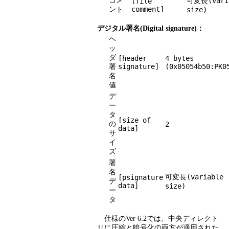
コメ
可変長(vari
[file
ント
comment]
size)
デジタル署名(Digital signature)：
ヘ
ッ
ダ
[header
4 bytes
署
signature]
(0x05054b50:PK0
名
値
デ
ー
タ
[size of
の
2
data]
サ
イ
ズ
署
名
可変長(variable
[psignature
デ
data]
size)
ー
タ
仕様のVer 6.2では、中央ディレクト
リに圧縮と暗号化の両方が適用された