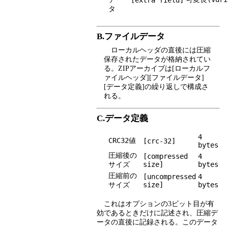
[extra field]
タ
B.ファイルデータ
ローカルヘッダの直後には圧縮
保存されたデータが格納されてい
る。ZIPアーカイブは[ローカルフ
ァイルヘッダ][ファイルデータ]
[データ定義]の繰り返しで構成さ
れる。
C.データ定義
4
CRC32値
[crc-32]
bytes
圧縮後の
[compressed
4
サイズ
size]
bytes
圧縮前の
[uncompressed
4
サイズ
size]
bytes
これはオプションの3ビット目が有
効であるときだけに記述され、圧縮デ
ータの直後に記録される。このデータ