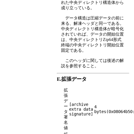
れた中央ディレクトリ構造体から
成り立っている。
データ構造は圧縮データの前に
来る、解凍ヘッダと同一である。
中央ディレクトリ構造体が暗号化
されていれば、データの開始位置
は、中央ディレクトリZip64形式
終端の中央ディレクトリ開始位置
固定である。
このヘッダに関しては後述の解
説を参照すること。
E.拡張データ
拡
張
デ
[archive
ー
4
extra data
タ
bytes(0x08064b50
signature]
署
名
値