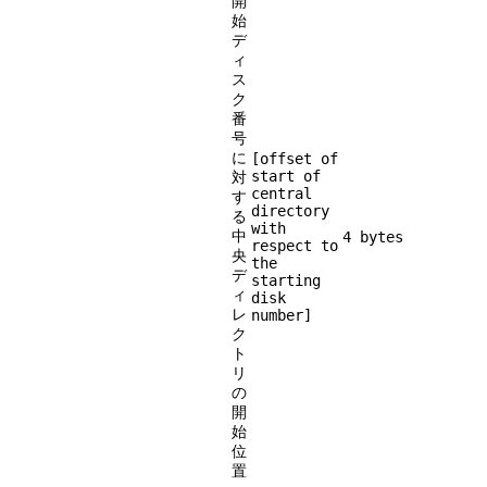
開
始
デ
ィ
ス
ク
番
号
に
[offset of
start of
対
central
す
directory
る
with
中
4 bytes
respect to
央
the
デ
starting
ィ
disk
レ
number]
ク
ト
リ
の
開
始
位
置