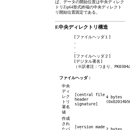
ば、データの開始位置は中央ディレク
トリZip64形式終端の中央ディレクト
リ開始位置固定である。
F.中央ディレクトリ構造
	[ファイルヘッダ１]

	.

	.

	.

	[ファイルヘッダ２]

	[デジタル署名]

ファイルヘッダ：
中央
ディ
[central file
レク
4 bytes
header
トリ
(0x02014b5
signature]
署名
値
作成
され
[version made
たバ
2 bytes