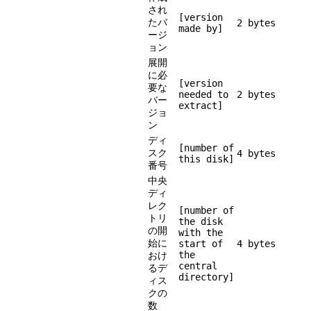
され
[version
たバ
2 bytes
made by]
ージ
ョン
展開
に必
[version
要な
needed to
2 bytes
バー
extract]
ジョ
ン
ディ
[number of
スク
4 bytes
this disk]
番号
中央
ディ
レク
[number of
トリ
the disk
の開
with the
始に
start of
4 bytes
the
おけ
central
るデ
directory]
ィス
クの
数