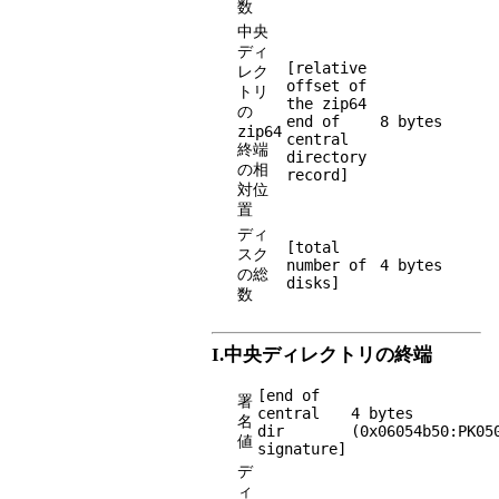
数
中央
ディ
[relative
レク
offset of
トリ
the zip64
の
end of
8 bytes
zip64
central
終端
directory
の相
record]
対位
置
ディ
[total
スク
number of
4 bytes
の総
disks]
数
I.中央ディレクトリの終端
[end of
署
central
4 bytes
名
dir
(0x06054b50:PK05
値
signature]
デ
ィ