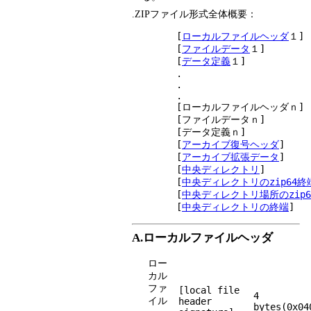
.ZIPファイル形式全体概要：
	[
ローカルファイルヘッダ
１]

	[
ファイルデータ
１]

	[
データ定義
１]

	.

	.

	.

	[ローカルファイルヘッダｎ]

	[ファイルデータｎ]

	[データ定義ｎ]

	[
アーカイブ復号ヘッダ
]

	[
アーカイブ拡張データ
]

	[
中央ディレクトリ
]

	[
中央ディレクトリのzip64終
	[
中央ディレクトリ場所のzip6
	[
中央ディレクトリの終端
A.ローカルファイルヘッダ
ロー
カル
ファ
[local file
4
イル
header
bytes(0x04