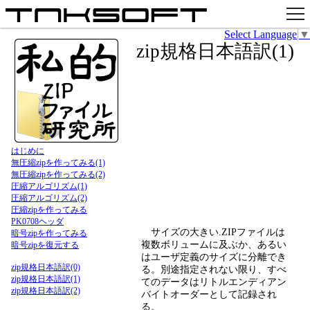
Select Language
▼
アプリ
zip規格日本語訳(1)
x
Github
pixiv
お問い合わせ
はじめに
無圧縮zipを作ってみる(1)
無圧縮zipを作ってみる(2)
圧縮アルゴリズム(1)
圧縮アルゴリズム(2)
圧縮zipを作ってみる
PK0708ヘッダ
サイズの大きい.ZIPファイルは
暗号zipを作ってみる
複数ボリュームに及ぶか、あるい
暗号zipを復元する
はユーザ定義のサイズに分離でき
zip規格日本語訳(0)
る。別途指定されない限り、すべ
zip規格日本語訳(1)
てのデータはリトルエンディアン
zip規格日本語訳(2)
バイトオーダーとして記録され
る。