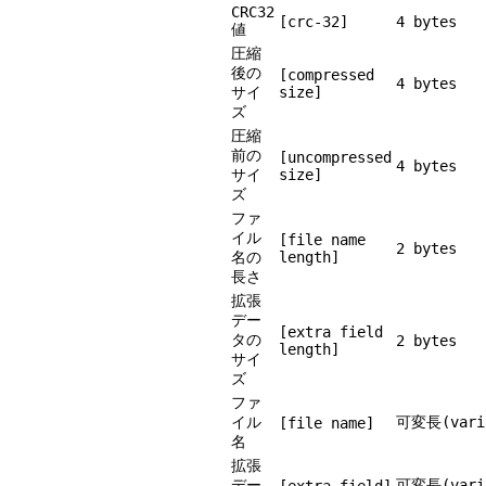
CRC32
[crc-32]
4 bytes
値
圧縮
後の
[compressed
4 bytes
サイ
size]
ズ
圧縮
前の
[uncompressed
4 bytes
サイ
size]
ズ
ファ
イル
[file name
2 bytes
名の
length]
長さ
拡張
デー
[extra field
タの
2 bytes
length]
サイ
ズ
ファ
イル
可変長(varia
[file name]
名
拡張
デー
可変長(varia