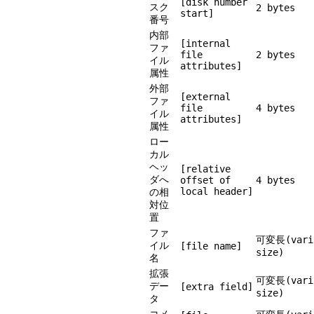
[disk number
スク
2 bytes
start]
番号
内部
[internal
ファ
file
2 bytes
イル
attributes]
属性
外部
[external
ファ
file
4 bytes
イル
attributes]
属性
ロー
カル
ヘッ
[relative
ダへ
offset of
4 bytes
local header]
の相
対位
置
ファ
可変長(vari
イル
[file name]
size)
名
拡張
可変長(vari
デー
[extra field]
size)
タ