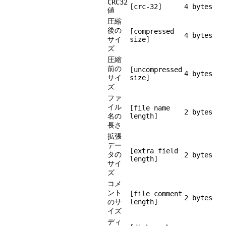
CRC32
[crc-32]
4 bytes
値
圧縮
後の
[compressed
4 bytes
サイ
size]
ズ
圧縮
前の
[uncompressed
4 bytes
サイ
size]
ズ
ファ
イル
[file name
2 bytes
名の
length]
長さ
拡張
デー
[extra field
タの
2 bytes
length]
サイ
ズ
コメ
ント
[file comment
2 bytes
のサ
length]
イズ
ディ