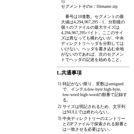
1)
セグメントそのn：filename.zip
番号は10進数。セグメントの最
大値は4,294,967,295 - 1、分割後の
個々のファイルの最大サイズは
4,294,967,295バイト。ここのサイ
ズは異なっても構わないが、中央
ディレクトリヘッダを分割しては
いけない。ヘッダを書き込む余地
がないのであれば、次のセグメン
トでヘッダの記述を始めること。
L.共通事項
1)
特記がない限り、変数はunsigned
で、インテルlow-byte:high-byte,
low-word:high-wordの順番で記録す
る。
2)
サイズは明記されるため、文字列
はNULLでは終わらない。
3)
中央ディレクトリーのエントリー
とZIPファイルで探索される順番と
は一致させる必要はない。