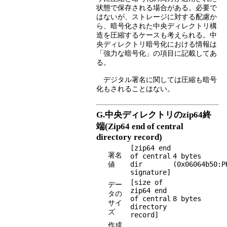
状態で保存される場合がある。必要で
はないが、ストレージに対する配慮か
ら、暗号化された中央ディレクトリ構
造を圧縮するケースも考えられる。中
央ディレクトリ暗号化における情報は
「強力な暗号化」の項目に記載してあ
る。
デジタル署名に関しては圧縮も暗号
化もされることはない。
G.中央ディレクトリのzip64終
端(Zip64 end of central
directory record)
[zip64 end
署名
of central
4 bytes
値
dir
(0x06064b50:P
signature]
[size of
デー
zip64 end
タの
of central
8 bytes
サイ
directory
ズ
record]
作成