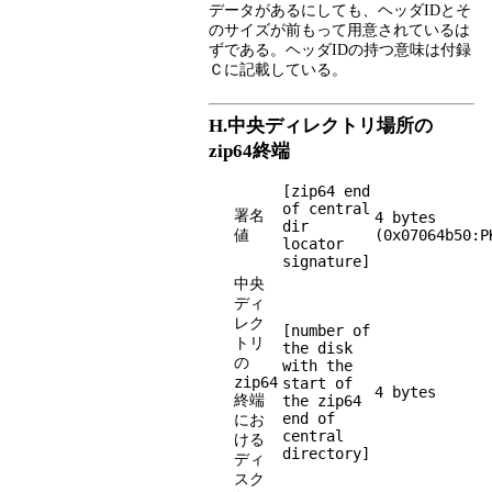
データがあるにしても、ヘッダIDとそ
のサイズが前もって用意されているは
ずである。ヘッダIDの持つ意味は付録
Ｃに記載している。
H.中央ディレクトリ場所の
zip64終端
[zip64 end
of central
署名
4 bytes
dir
値
(0x07064b50:P
locator
signature]
中央
ディ
レク
[number of
トリ
the disk
の
with the
zip64
start of
4 bytes
終端
the zip64
end of
にお
central
ける
directory]
ディ
スク