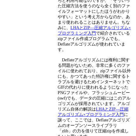
ろと利用可能なのですが、「そういっ
た圧縮方法を使うのなら全く別のファ
イルフォーマットにしたほうがわかり
やすい」という考え方からなのか、あ
まり使われることはありません。ちな
みに、
LHAとZIP―圧縮アルゴリズム×
プログラミング入門
で紹介されている
zipファイル作成プログラムでも、
Deflateアルゴリズムが使われていま
す。
Deflateアルゴリズムには権利に関す
る問題がないため、非常に多くのファ
イルに使われており、zipファイル以外
にも、かつてあった特許権に関するト
ラブルを避けるためインターネットで
GIFの代わりに使われるようになった
PNGファイルや、フラッシュムービー
(swf)でも、データの圧縮にはこのアル
ゴリズムが採用されています。アルゴ
リズム自体の解説は
LHAとZIP―圧縮
アルゴリズム×プログラミング入門
に
譲って、ここでは、Deflateアルゴリズ
ムのオープンソースライブラリ
「zlib」の力を借りて圧縮zipを作成し