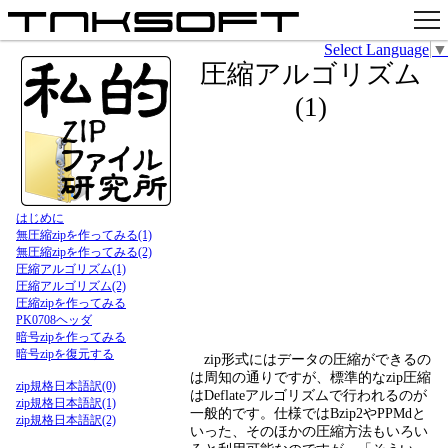
Select Language
▼
アプリ
圧縮アルゴリズム
x
(1)
Github
pixiv
お問い合わせ
はじめに
無圧縮zipを作ってみる(1)
無圧縮zipを作ってみる(2)
圧縮アルゴリズム(1)
圧縮アルゴリズム(2)
圧縮zipを作ってみる
PK0708ヘッダ
暗号zipを作ってみる
暗号zipを復元する
zip形式にはデータの圧縮ができるの
は周知の通りですが、標準的なzip圧縮
zip規格日本語訳(0)
はDeflateアルゴリズムで行われるのが
zip規格日本語訳(1)
一般的です。仕様ではBzip2やPPMdと
zip規格日本語訳(2)
いった、そのほかの圧縮方法もいろい