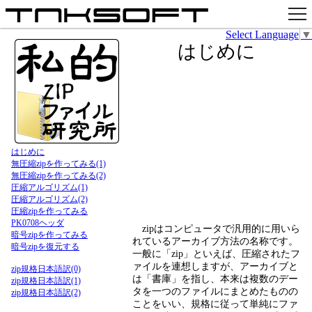
Select Language
▼
アプリ
はじめに
x
Github
pixiv
お問い合わせ
はじめに
無圧縮zipを作ってみる(1)
無圧縮zipを作ってみる(2)
圧縮アルゴリズム(1)
圧縮アルゴリズム(2)
圧縮zipを作ってみる
PK0708ヘッダ
zipはコンピュータで汎用的に用いら
暗号zipを作ってみる
れているアーカイブ方法の名称です。
暗号zipを復元する
一般に「zip」といえば、圧縮されたフ
ァイルを連想しますが、アーカイブと
zip規格日本語訳(0)
は「書庫」を指し、本来は複数のデー
zip規格日本語訳(1)
タを一つのファイルにまとめたものの
zip規格日本語訳(2)
ことをいい、規格に従って単純にファ