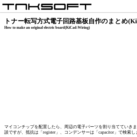
トナー転写方式電子回路基板自作のまとめ(KiC
How to make an original electric board(KiCad:Wiring)
マイコンチップを配置したら、周辺の電子パーツを割り当てていき
談ですが、抵抗は「register」、コンデンサーは「capacitor」で検索