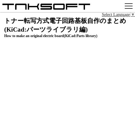
Select Language
▼
アプリ
トナー転写方式電子回路基板自作のまとめ
(KiCad:パーツライブラリ編)
x
How to make an original electric board(KiCad:Parts library)
Github
pixiv
お問い合わせ