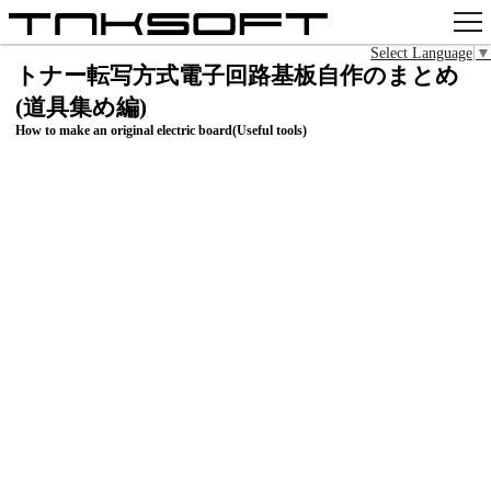
Select Language
▼
アプリ
トナー転写方式電子回路基板自作のまとめ
(道具集め編)
x
How to make an original electric board(Useful tools)
Github
pixiv
お問い合わせ