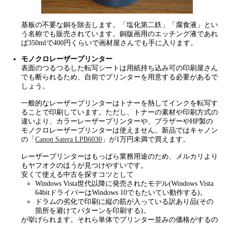
基板の不要な銅を除去します。「塩化第二鉄」「腐食液」とい
う名称でも販売されています。銅版画用のエッチング液であれ
ば350mlで400円くらいで画材屋さんでも手に入ります。
モノクロレーザープリンター
表面のつるつるした転写シートは用紙持ち込み可の印刷屋さん
でも断られるため、自前でプリンターを用意する必要があるで
しょう。
一般的なレーザープリンターはトナーを熱してインクを転写す
ることで印刷しています。ただし、トナーの素材や印刷方式の
違いより、カラーレーザープリンターや、ブラザーやHP製の
モノクロレーザープリンターは使えません。新品ではキャノン
の「
Canon Satera LPB6030
」が1万円未満で買えます。
レーザープリンターはもっぱら業務用途のため、メルカリより
もヤフオクのほうが見つけやすいです。
安くて使える中古を探すコツとして
Windows Vista世代以降に発売されたモデル(Windows Vista
64bitドライバーはWindows 10でもたいてい動作する)。
ドラムの劣化で印刷に縦の筋が入っている訳あり品(その
箇所を避けてパターンを印刷する)。
が挙げられます。それら単体でプリンター並みの価格がするの