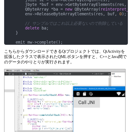
        jbyte *buf = env->GetByteArrayElements(res, &c
        QByteArray *ba = 
new
 QByteArray(
reinterpret_c
        env->ReleaseByteArrayElements(res, buf, 
0
);

// サンプルではこれ以上必要ないので削除している
delete
 ba;

    }

    emit mw->complete();

}
こちらからダウンロードできるQtプロジェクトでは、QtActivityを
拡張したクラスで表示されたQMLボタンを押すと、C++とJava間で
のデータのやりとりが実行されます。