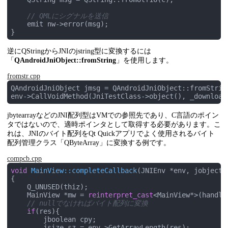
// これはJNI関数「RegisterNatives」のラッパーである。
    env->RegisterNatives(testClass, pmethods, 
2
);

// QMLにシグナルを送信
    emit nw->error(msg);

// 静的メソッドを呼び出す。引数は見本のためのダミー数値
}
    jboolean res = QAndroidJniObject::callStaticMetho
}

逆にQStringからJNIのjstring型に変換するには
「
void
QAndroidJniObject::fromString
MainView::onCallJni
()
」を使用します。
{

fromstr.cpp
    QAndroidJniEnvironment env;

QAndroidJniObject jmsg = QAndroidJniObject::fromStrin
// 戻り値がない(void)のJavaメソッドを呼び出す
env->CallVoidMethod(JniTestClass->object(), _download
// 例えば、戻り値がintの関数を呼び出したいのなら、callIn
    env->CallVoidMethod(JniTestClass->object(), _begin
jbytearrayなどのJNI配列型はVMでの参照先であり、C言語のポイン
タではないので、適時ポインタとして取得する必要があります。こ
れは、JNIのバイト配列をQt Quickアプリでよく使用されるバイト
配列管理クラス「QByteArray」に変換する例です。
compcb.cpp
void
MainView::completeCallback
(JNIEnv *env, jobject 
{

    Q_UNUSED(thiz);

    MainView *mw = 
reinterpret_cast
<MainView*>(handle)
// nullでなければバイト配列に変換
if
(res){

        jboolean cpy;

        jsize sz = env->GetArrayLength(res);
