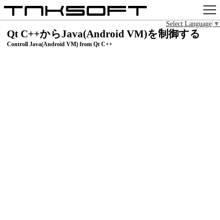
Select Language
▼
アプリ
Qt C++からJava(Android VM)を制御する
Controll Java(Android VM) from Qt C++
x
Github
pixiv
お問い合わせ