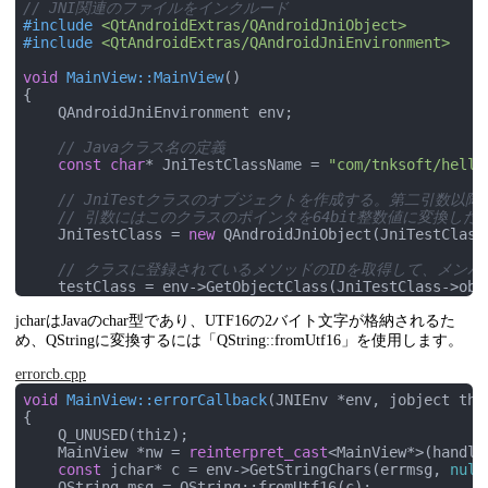
// JNI関連のファイルをインクルード
public
void
begin
()
#
include
<QtAndroidExtras/QAndroidJniObject>
{

#
include
<QtAndroidExtras/QAndroidJniEnvironment>
        Log.d(
"QTJ"
, 
"begin was called."
);

    }

void
MainView::MainView
()
{

public
void
download
(String path)
    QAndroidJniEnvironment env;

{

byte
[] result = 
new
byte
[
256
];

// Javaクラス名の定義
        complete(_handle, 
null
);

const
char
* JniTestClassName = 
"com/tnksoft/hello
    }

// JniTestクラスのオブジェクトを作成する。第二引数
// 引数にはこのクラスのポインタを64bit整数値に変換し
    JniTestClass = 
new
 QAndroidJniObject(JniTestClass
// クラスに登録されているメソッドのIDを取得して、メン
    testClass = env->GetObjectClass(JniTestClass->obje
    _begin = env->GetMethodID(testClass, 
"begin"
, 
"()
jcharはJavaのchar型であり、UTF16の2バイト文字が格納されるた
    _download = env->GetMethodID(testClass, 
"download
め、QStringに変換するには「QString::fromUtf16」を使用します。
// Javaから呼び出されたときに実行するC言語関数を登録。
// "メソッド名", "シグニチャ", "C言語関数ポインタ"の配
errorcb.cpp
    JNINativeMethod pmethods[] {

void
MainView::errorCallback
(JNIEnv *env, jobject thi
        {
"error"
, 
"(JLjava/lang/String;)V"
, 
reinterpr
{

        {
"complete"
, 
"(J[B)V"
, 
reinterpret_cast
<
void
 
    Q_UNUSED(thiz);

    };

    MainView *nw = 
reinterpret_cast
<MainView*>(handle)
const
 jchar* c = env->GetStringChars(errmsg, 
null
// Qtドキュメントには詳細について言及されていないが、
    QString msg = QString::fromUtf16(c);
