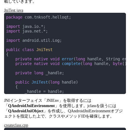
載していきます。
JniTest.java
package
 com.tnksoft.helloqt;

import
import
 java.net.*;

import
 android.util.Log;

public
class
JniTest
{

private
native
void
error
(
long
 handle, String err
private
native
void
complete
(
long
 handle, 
byte
[] 
private
long
 _handle;

public
JniTest
(
long
 handle)
{

        _handle = handle;

    }

JNIインターフェイス「JNIEnv」を取得するには
public
static
boolean
Initialize
(
int
 v)
「
QAndroidJniEnvironment
」を使用します。jclassを扱うには
{

「
QAndroidJniObject
」を作成し、QAndroidJniEnvironmentオブジ
        Log.d(
"QTJ"
, 
"initialized."
);

ェクトを指定した上で、クラスやメソッドIDを確保します。
return
true
;

    }

createclass.cpp