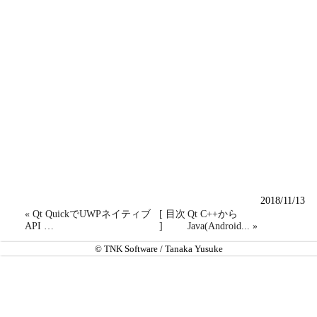
2018/11/13
« Qt QuickでUWPネイティブ
[ 目次
Qt C++から
API …
]
Java(Android... »
© TNK Software / Tanaka Yusuke