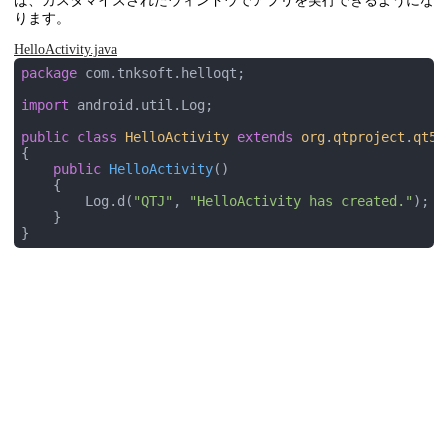
ば、カスタマイズされたウィンドウでアプリを実行できるようにな
ります。
HelloActivity.java
package
 com.tnksoft.helloqt;

import
 android.util.Log;

public
class
HelloActivity
extends
org
.
qtproject
.
qt5
.
{

public
HelloActivity
()
{

        Log.d(
"QTJ"
, 
"HelloActivity has created."
);

    }
