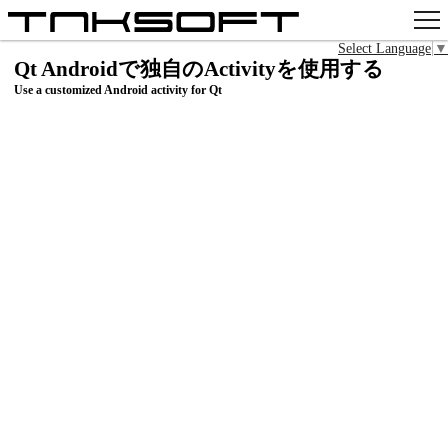
Select Language
▼
アプリ
Qt Androidで独自のActivityを使用する
Use a customized Android activity for Qt
x
Github
pixiv
お問い合わせ