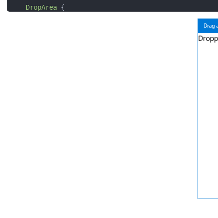
DropArea
 {

id:
da
x:
100
y:
100
width:
100
height:
100
Rectangle
 {

id:
rc
anchors.fill:
parent
color:
"green"
        }

//
ドラッグキーに「test」を持つものだけを受け入れ
keys:
[
"test"
]

states:
 [

//
ドラッグ＆ドロップできるアイテムがあれば見
State
{

when:
da.containsDrag
PropertyChanges
 {

target:
rc
color:
"yellow"
                }

            }

        ]

    }
