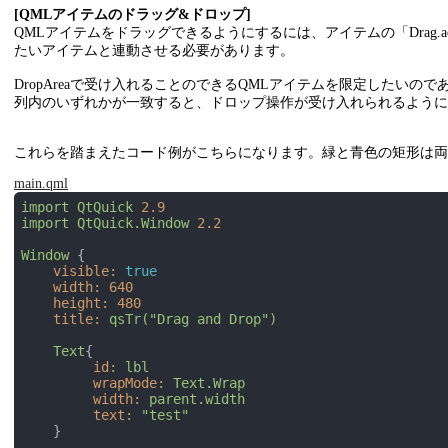
[QMLアイテムのドラッグ&ドロップ]
lbl.text
=
drop.text;
            }

QMLアイテムをドラッグできるようにするには、アイテムの「Drag.ac
        }

たいアイテムと連動させる必要があります。
    }

}
DropAreaで受け入れることのできるQMLアイテムを限定したいのであ
列内のいずれかが一致すると、ドロップ操作が受け入れられるように
これらを踏まえたコード例がこちらになります。緑と青色の矩形は両方と
main.qml
import
QtQuick
2.9
import
QtQuick.Window
2.2
Window
 {

visible:
true
width:
640
height:
480
title:
qsTr("Drag
and
Drop")
Text
{

id:
lbl
wrapMode:
Text.Wrap
width:
parent.width
text:
"test"
    }
