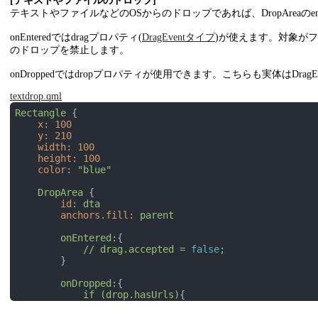
[テキストやファイルのドロップ]
テキストやファイルなどのOSからのドロップであれば、DropAreaのen
onEnteredではdragプロパティ(
DragEventタイプ
)が使えます。対象がファイ
のドロップを禁止します。
onDroppedではdropプロパティが使用できます。こちらも実体はDrag
textdrop.qml
Rectangle
 {

x:
100
y:
210
width:
100
height:
100
color:
"blue"
DropArea
 {

id:
dta
anchors.fill:
parent
onEntered:
{

//
drag.accepted
=
false
;
        }

onDropped:
{

if
(drop.hasUrls)
{

lbl.text
=
drop.urls.toString();
            }
else
if
(drop.hasText)
 {
