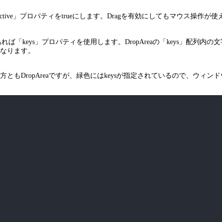
tive」プロパティをtrueにします。Dragを有効にしてもマウス操作が
れば「keys」プロパティを使用します。DropAreaの「keys」配列内の
なります。
もDropAreaですが、緑色にはkeysが指定されているので、ウィ