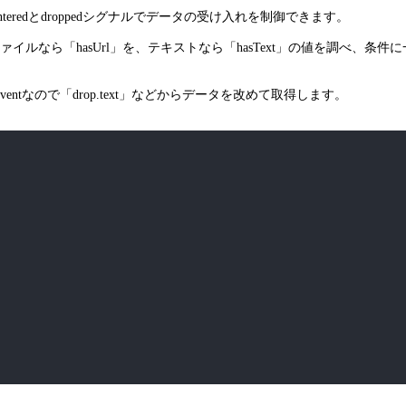
teredとdroppedシグナルでデータの受け入れを制御できます。
ルなら「hasUrl」を、テキストなら「hasText」の値を調べ、条件に一致しな
Eventなので「drop.text」などからデータを改めて取得します。