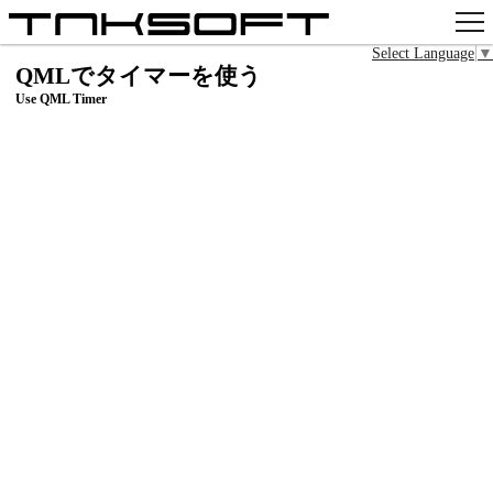
Select Language
▼
アプリ
QMLでタイマーを使う
Use QML Timer
x
Github
pixiv
お問い合わせ