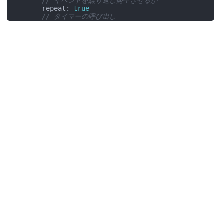
// イベントを繰り返し発生させるか
        repeat: 
true
// タイマーの呼び出し
        onTriggered:{

            rc.x++; 
// 200msごとに矩形を1ピクセル右へ移
        }

    }

    Rectangle{

        id:rc

        color: 
"blue"
        x:
0
; y:
0
; width:
100
; height: 
100
;

    }

    Button{

        text: 
"Start"
        onClicked: {

// タイマーが実行中でなければstart()で開始
// 実行中ならstop()で停止
if
(tm.running == 
false
){

                tm.start();

this
.text = 
"Stop"
;

            }
else
 {

                tm.stop();

this
.text = 
"Start"
;

            }

        }

    }
