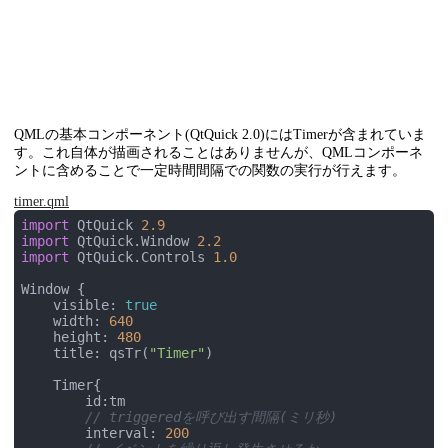
QMLの基本コンポーネント(QtQuick 2.0)にはTimerが含まれていま
す。これ自体が描画されることはありませんが、QMLコンポーネ
ントに含めることで一定時間間隔での関数の実行が行えます。
timer.qml
import
 QtQuick 
2.9
import
 QtQuick.Window 
2.2
import
 QtQuick.Controls 
1.0
Window {

    visible: 
true
    width: 
640
    height: 
480
    title: qsTr(
"Timer"
)

    Timer{

        id:tm

// triggeredを呼び出す間隔(ミリ秒)
        interval: 
200