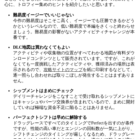
心に、トロフィー集めのヒントを紹介したいと思います。
難易度イージーでいいじゃない
今作の難易度はそこそこ高く、イージーでも圧勝できるかどう
かというレベルなので、低い難易度で本編をさくっと終わらせ
ましょう。難易度の影響がないアクティビティチャレンジが本
番です。
DLC地図は買わなくてもよい
アクティビティや収集物の位置がすべてわかる地図が有料ダウ
ンロードコンテンツとして販売されています。ですが、これが
なくても一度挑戦したアクティビティや、獲得済みの場所は表
示されるので、
攻略サイトのマップ
を紙に印刷するなどして、
逐一照らし合わせれば取りこぼしが発生することはまずありま
せん。
シップメントはまめにチェック
デイリーチャレンジをこなすことで受け取れるシップメントに
はキャッシュやパーツ交換券が含まれているので、まめに開封
していれば極端な資金不足に陥ることはありません。
パーフェクトシフトは早めに解除する
ドラッグレースですべてのタイミングでPerfectを出すのが条件
ですが、性能の高い車だとエンジンの回転数が一気に上がり、
シフトチェンジのタイミングが厳しくなるため、ドラッグレー