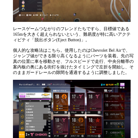
レースゲームつながりのフレンドたちですら、目標値である
165mを大きく超えられないという、難易度が特に高いアクテ
ィビティ「脱出ボタン(Eject Button)」。
個人的な攻略法はこちら。使用したのはChevrolet Bel Airで、
ジャンプ値ができる限り高くなるようにパーツを装着。先の写
真の位置に車を移動させ、フルスピードで走行、中央分離帯の
案内板の奥にある街灯を抜けたタイミングで左折を開始し、そ
のままガードレールの隙間を通過するように調整しました。