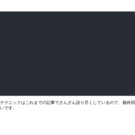
kgroundTask

kInstance)
);

= 
dynamic_cast
<AppServiceTriggerDetails^>(taskInstance->T
ion;

ときのサンプル
dEventHandler<AppServiceConnection^, AppServiceRequestRe
ceived);
ニックはこれまでの記事でさんざん語り尽くしているので、最終回は短い内容に
いです。
e
) {

igned
int
>(data, dataLen);

;

Data);
