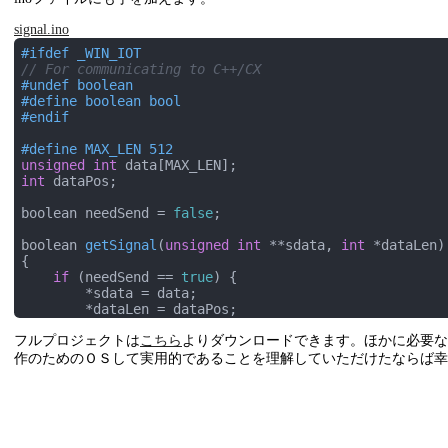
public
 ref 
class
StartupTask
sealed
 :
public
 IBac
signal.ino
    {

private
:

#
ifdef
 _WIN_IOT
        AppServiceConnection^ appcon = 
nullptr
;

// For communicating to C++/CX
#
undef
 boolean
public
:

#
define
 boolean bool
virtual
void
Run
(IBackgroundTaskInstance^ tas
#
endif
{

auto
 deferral = taskInstance->GetDeferral(
#
define
 MAX_LEN 512
unsigned
int
            AppServiceTriggerDetails^ triggerDetails 
int
 dataPos;

            appcon = triggerDetails->AppServiceConnect
// フォアグラウンドからデータをを受け取りたい
boolean needSend = 
false
;

//appcon->RequestReceived += ref new Type
//    (this, &StartupTask::OnConnectionRe
boolean 
getSignal
(
unsigned
int
 **sdata, 
int
 *dataLen)
{

unsigned
int
 *data;

if
 (needSend == 
true
) {

int
 dataLen;

        *sdata = data;

        *dataLen = dataPos;

            setup();

    } 
else
 {

while
 (
true
)

フルプロジェクトは
        *sdata = 
こちら
NULL
よりダウンロードできます。ほかに必要なテク
;

            {

        *dataLen = 
0
;

作のためのＯＳして実用的であることを理解していただけたならば幸
                loop();

    }

return
 needSend;

if
 (getSignal(&data, &dataLen) == 
tru
}

auto
 sendData = ref 
new
 Array<
uns
auto
 messages = ref 
new
 ValueSet()
// --------------
                    messages->Insert(
"infrared"
, send