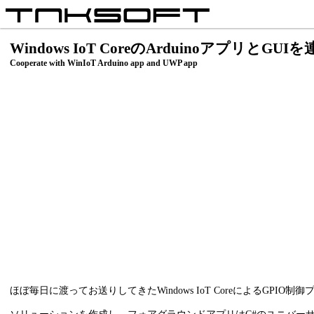
Windows IoT CoreのArduinoアプリとGU
Cooperate with WinIoT Arduino app and UWP app
ほぼ毎日に渡ってお送りしてきたWindows IoT CoreによるGP