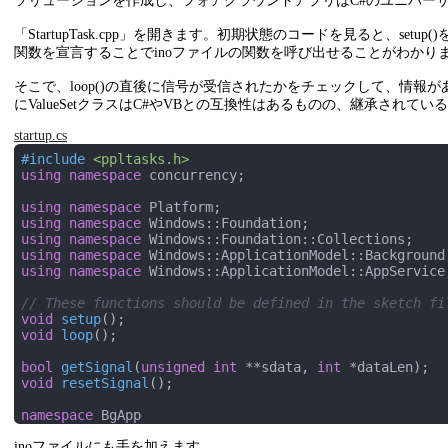
ソリューションを作成し、フォアグラウンドアプリはC#のユニバーサルア
「StartupTask.cpp」を開きます。初期状態のコードを見ると、set
関数を宣言することでinoファイルの関数を呼び出せることがわかり
そこで、loop()の直後に信号が受信されたかをチェックして、情
にValueSetクラスはC#やVBとの互換性はあるものの、継承され
startup.cs
#
include
<ppltasks.h>
using
namespace
 concurrency;

using
namespace
using
namespace
using
namespace
using
namespace
using
namespace
 Windows::ApplicationModel::AppService;
// These functions should be defined in the sketch fi
void
setup
()
void
loop
()
;

bool
getSignal
(
unsigned
int
 **sdata, 
int
 *dataLen)
void
resetSignal
()
;

namespace
 BgApp

{

inoファイルにも手を加えます。
    [Windows::Foundation::Metadata::WebHostHidden]
