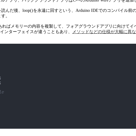
プリ、バックグラウンドアプリはC++のArduino Wireアプリを
up()を読んだ後、loop()を永遠に回すという、Arduino IDEでのコン
ます。
報があればメモリーの内容を複製して、フォアグラウンドアプリに向けて
ているインターフェイスが違うこともあり、
メソッドなどの仕様が大幅に異な


le