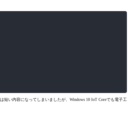
riggerDetails);

ceivedEventArgs^>
なってしまいましたが、Windows 10 IoT Coreでも電子工