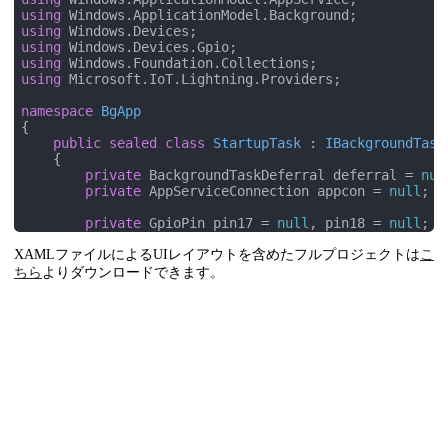
        {

using
base
.OnNavigatedTo(e);

using
using
var
 listing = 
await
 AppServiceCatalog.Fin
using
if
 (listing.Count != 
1
) 
return
;

using
 Microsoft.IoT.Lightning.Providers;

            service = 
new
 AppServiceConnection();

namespace
BgApp
            service.AppServiceName = ServiceName;

{

            service.PackageFamilyName = listing[
0
].Pa
public
sealed
class
StartupTask
 : 
IBackgroundTask
    {

var
 res = 
await
 service.OpenAsync();

private
 BackgroundTaskDeferral deferral = 
nul
if
 (res != AppServiceConnectionStatus.Succ
private
 AppServiceConnection appcon = 
null
;

                txtStatus.Text = 
"Can't connect to "
 
            } 
else
 {

private
 GpioPin pin17 = 
null
, pin18 = 
null
;

                service.RequestReceived += OnServiceRe
                txtStatus.Text = 
"Ready"
;

XAMLファイルによるUIレイアウトを含めたフルプロジェクトは
public
void
Run
(
IBackgroundTaskInstance taskI
こ
            }

        {

ちら
よりダウンロードできます。
        }

// Keep the background task
            deferral = taskInstance.GetDeferral();

private
 SolidColorBrush brush_on = 
new
 SolidC
            taskInstance.Canceled += OnTaskCanceled;

private
 SolidColorBrush brush_off = 
new
 Solid
var
 triggerDetails = taskInstance.Trigger
private
async
void
OnServiceRequestReceived
(
A
            appcon = triggerDetails.AppServiceConnecti
        {

            appcon.RequestReceived += OnConnectionRece
await
 Dispatcher.RunAsync(Windows.UI.Core
var
 d = args.GetDeferral();

// Initialize the pins by direct memory m
if
 (LightningProvider.IsLightningEnabled) 
                ValueSet res = 
new
 ValueSet();

                LowLevelDevicesController.DefaultProv