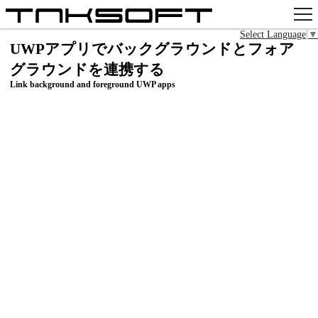
Select Language
▼
アプリ
UWPアプリでバックグラウンドとフォア
グラウンドを連携する
x
Link background and foreground UWP apps
Github
pixiv
お問い合わせ