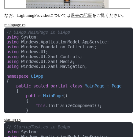
なお、LightningProviderについては
過去の記事
をご覧ください。
mainpage.cs
// UiApp.MainPage in UiApp
using
using
using
using
using
using
using
 Windows.UI.Xaml.Navigation;

namespace
UiApp
{

public
sealed
partial
class
MainPage
 : 
Page
    {

public
MainPage
(
)
        {

this
.InitializeComponent();

        }

startup.cs
private
static
readonly
string
 ServiceName = 
private
 AppServiceConnection service = 
null
;

// StartupTask.cs in BgApp
using
protected
override
async
void
OnNavigatedTo
(
N
using