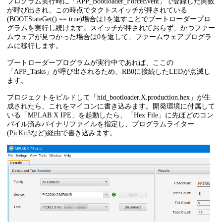
プログラム実行時に「APP_Bootloader_ForceEvent」で登録した関数
    BOOTLOADER_ForceBootloadRegister(APP_Bootloader_Fo
}

が呼び出され、この時点でタクトスイッチが押されている
(BOOTStateGet() == true)場合は1を返すことでブートローダープロ
void
APP_Tasks
( 
void
 )
グラムを実行し続けます。スイッチが押されておらず、かつファー
{

ムウェアが見つかった場合は0を返して、ファームウェアプログラ
switch
 ( appData.state ){

ムに移行します。
case
 APP_STATE_INIT:

        {

ブートローダープログラムが実行中であれば、ここの
bool
 appInitialized = 
true
;             

「APP_Tasks」が呼び出されるため、RB0に接続したLEDが点滅し
if
 (appInitialized) appData.state = APP_ST
ます。
break
;

        }

プロジェクトをビルドして「hid_bootloader.X.production.hex」が生
case
 APP_STATE_SERVICE_TASKS:

成されたら、これをマイコンに書き込みます。開発環境に付属して
        {

いる「MPLAB X IPE」を起動したら、「Hex File」に先ほどのコン
static
uint32_t
 cntr = 
0
;

パイル済みバイナリファイルを指定し、プログラムライター
// Blink the LED
(
PicKit3
など)経由で書き込みます。
if
 (cntr++ == 
100000
) {

                LEDToggle();

                cntr = 
0
;

            }       

break
;

        }

    }

}