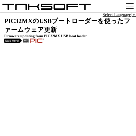
Select Language
▼
アプリ
PIC32MXのUSBブートローダーを使ったフ
ァームウェア更新
x
Firmware updating from PIC32MX USB boot loader.
Github
pixiv
お問い合わせ