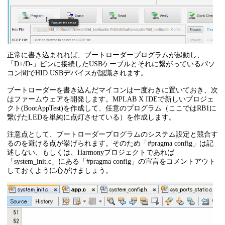
正常に書き込まれれば、ブートローダープログラムが起動し、
「D+/D-」ピンに接続したUSBケーブルとそれに繋がっているパソ
コン間でHID USBデバイスが認識されます。
ブートローダーを書き込んだマイコンは一度わきに置いておき、次
はファームウェアを開発します。MPLAB X IDEで新しいプロジェ
クト(BootAppTest)を作成して、任意のプログラム（ここではRB1に
繋げたLEDを単純に点灯させている）を作成します。
注意点として、ブートローダープログラムのシステム設定と競合す
るのを避ける点が挙げられます。そのため「#pragma config」は記
述しない、もしくは、Harmonyプロジェクトであれば
「system_init.c」にある「#pragma config」の宣言をコメントアウト
しておくように心がけましょう。