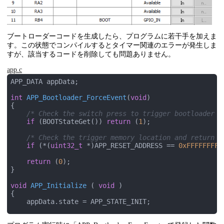
ブートローダーコードを生成したら、プログラムに若干手を加えま
す。この状態でコンパイルするとタイマー関連のエラーが発生しま
すが、該当するコードを削除しても問題ありません。
app.c
APP_DATA appData;

int
APP_Bootloader_ForceEvent
(
void
)
{

/* Check the switch press to trigger bootloader *
if
 (BOOTStateGet()) 
return
 (
1
);

/* Check the trigger memory location and return t
if
 (*(
uint32_t
 *)APP_RESET_ADDRESS == 
0xFFFFFFFF
)
return
 (
0
);

}

void
APP_Initialize
( 
void
 )
{

    appData.state = APP_STATE_INIT;

// Register the bootloader callbacks