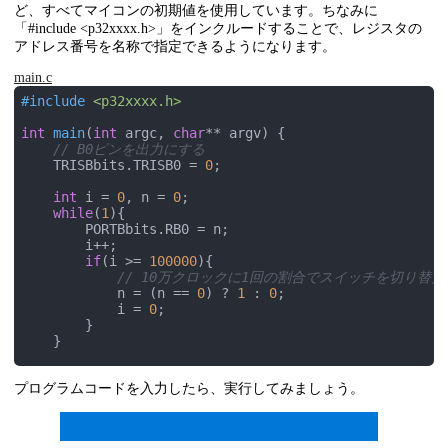
ど、すべてマイコンの初期値を使用しています。ちなみに
「#include <p32xxxx.h>」をインクルードすることで、レジスタの
アドレス番号を名称で指定できるようになります。
main.c
#
include
<p32xxxx.h>
int
main
(
int
 argc, 
char
** argv)
{

// B0ピンを出力にする
    TRISBbits.TRISB0 = 
0
;

int
 i = 
0
, n = 
0
;

while
(
1
){

        PORTBbits.RB0 = n;

        i++;

if
(i >= 
100000
){

// 10万クロックに1回の割合でスイッチを切り替え
            n = (n == 
0
) ? 
1
 : 
0
;

            i = 
0
;

        }

    }

return
 (EXIT_SUCCESS);

プログラムコードを入力したら、実行してみましょう。
}