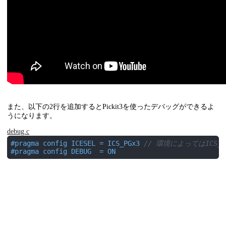
また、以下の2行を追加するとPickit3を使ったデバッグができるよ
うになります。
debug.c
#
pragma
 config ICESEL = ICS_PGx3 
// 環境によってはICS_
#
pragma
 config DEBUG  = ON