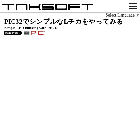
Select Language
▼
アプリ
PIC32でシンプルなLチカをやってみる
Simple LED blinking with PIC32
x
Github
pixiv
お問い合わせ