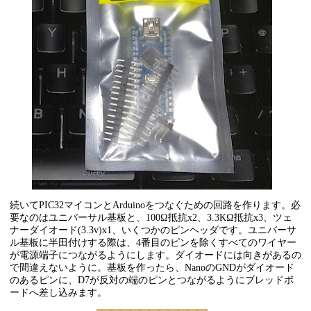
続いてPIC32マイコンとArduinoをつなぐための回路を作ります。必
要なのはユニバーサル基板と、100Ω抵抗x2、3.3KΩ抵抗x3、ツェ
ナーダイオード(3.3v)x1、いくつかのピンヘッダです。ユニバーサ
ル基板に半田付けする際は、4番目のピンを除くすべてのワイヤー
が電源端子につながるようにします。ダイオードには向きがあるの
で間違えないように。基板を作ったら、NanoのGNDがダイオード
のあるピンに、D7が反対の端のピンとつながるようにブレッドボ
ードへ差し込みます。