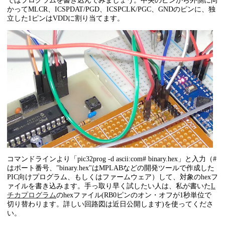
ではプログラムを書き込んでみましょう。中央のピンから外側に向
かってMLCR、ICSPDAT/PGD、ICSPCLK/PGC、GNDのピンに、独
立した1ピンはVDDに割り当てます。
コマンドラインより「pic32prog -d ascii:com# binary.hex」と入力（#
はポート番号、"binary.hex"はMPLABなどの開発ツールで作成した
PIC向けプログラム、もしくはファームウェア）して、対象のhexフ
ァイルを書き込みます。手っ取り早く試したい人は、私が書いた
L
チカプログラム
のhexファイル(RB0ピンのオン・オフが1秒単位で
切り替わります。詳しい回路図は近日公開します)を使ってくださ
い。