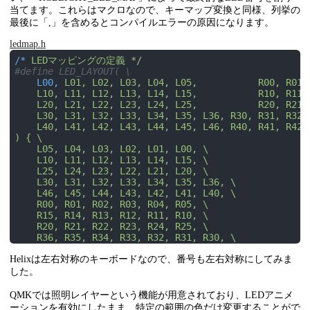
当てます。これらはマクロなので、キーマップ変換と同様、列挙の
最後に「,」を含めるとコンパイルエラーの原因になります。
ledmap.h
/*
LEDマッピングの定義 */
#define LED_LAYOUT( \
L00,
L01, L02, L03, L04, L05,           R00, R01, 
    L10, L11, L12, L13, L14, L15,           R10, R11, 
    L20, L21, L22, L23, L24, L25,           R20, R21, 
    L30, L31, L32, L33, L34, L35, L36, R30, R31, R32, 
    L40, L41, L42, L43, L44, L45, L46, R40, R41, R42, 
) { \

    L05, L04, L03, L02, L01, L00, \

    L10, L11, L12, L13, L14, L15, \

    L25, L24, L23, L22, L21, L20, \

    L30, L31, L32, L33, L34, L35, L36, \

    L46, L45, L44, L43, L42, L41, L40, \

    R00, R01, R02, R03, R04, R05, \

    R15, R14, R13, R12, R11, R10, \

    R20, R21, R22, R23, R24, R25, \

    R36, R35, R34, R33, R32, R31, R30, \

    R40, R41, R42, R43, R44, R45, R46 \

Helixは左右対称のキーボードなので、番号も左右対称にしてみま
}
した。
#define RGBLIGHT_LED_MAP LED_LAYOUT( \
0,
1,  2,  3,  4,  5,            37, 36, 35, 34, 3
QMKでは照明レイヤーという機能が用意されており、LEDアニメ
   6,  7,  8,  9, 10, 11,            43, 42, 41, 40, 3
ーションを有効にしたまま、特定の範囲の色だけ変更することがで