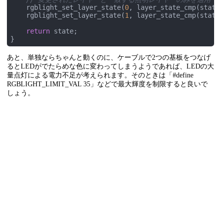
    rgblight_set_layer_state(
0
, layer_state_cmp(state,
    rgblight_set_layer_state(
1
, layer_state_cmp(state,
return
 state;

}
あと、単独ならちゃんと動くのに、ケーブルで2つの基板をつなげ
るとLEDがでたらめな色に変わってしまうようであれば、LEDの大
量点灯による電力不足が考えられます。そのときは「#define
RGBLIGHT_LIMIT_VAL 35」などで最大輝度を制限すると良いで
しょう。