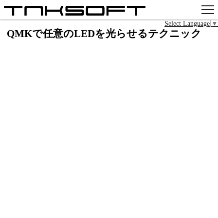
Select Language
▼
アプリ
QMKで任意のLEDを光らせるテクニック
x
Github
pixiv
お問い合わせ