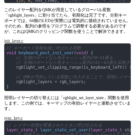
    {
19
, 
6
, HSV_CYAN}, 
// 19番から連続した6つのLEDをシ
このレイヤー配列をQMKが用意しているグローバル変数
    {
33
, 
5
, HSV_CYAN},

    {
39
, 
5
, HSV_CYAN},

「rgblight_layers」に割り当てたら、初期化は完了です。分割キー
    {
45
, 
5
, HSV_CYAN},

ボードでは、64個のLEDが実際には電気的に接続されていません。
    {
51
, 
6
, HSV_CYAN}

そのため、配列の参照をプログラムで調整する必要があるのです
);

が、これはQMKのクリッピング関数を使うことで解決できます。
const
rgblight_segment_t
* 
const
 PROGMEM rgb_layers[] 
init_layer.c
    rgb_lower_layer,

// キーボード初期化後に呼ばれる関数
    rgb_raise_layer

void
keyboard_post_init_user
(
void
)
 {

);
// 左側のボードなら色キャッシュ配列の0~31番を、
// 右側のボードなら色キャッシュ配列の32～63番を反映させ
    rgblight_set_clipping_range(is_keyboard_left() ? 
// QMKが予約している変数に代入することで、照明レイヤー
    rgblight_layers = rgb_layers;

照明レイヤーの切り替えには「rgblight_set_layer_state」関数を使用
します。この例では、キーマップの有効レイヤーと連動させていま
す。
sync_key.c
// レイヤー状態が変更されたときに呼び出される
layer_state_t
layer_state_set_user
(
layer_state_t
 stat
// 変更されたレイヤーと一致する照明レイヤーのみを適用