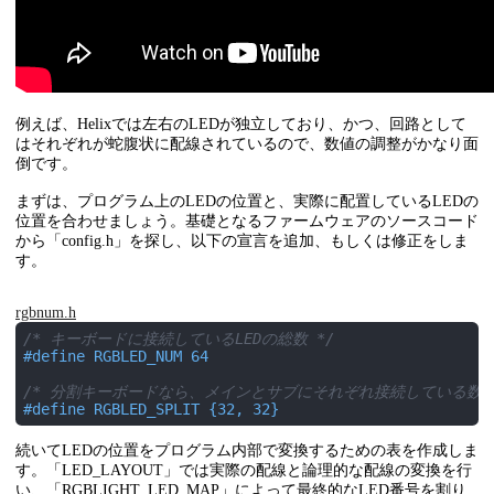
例えば、Helixでは左右のLEDが独立しており、かつ、回路として
はそれぞれが蛇腹状に配線されているので、数値の調整がかなり面
倒です。
まずは、プログラム上のLEDの位置と、実際に配置しているLEDの
位置を合わせましょう。基礎となるファームウェアのソースコード
から「config.h」を探し、以下の宣言を追加、もしくは修正をしま
す。
rgbnum.h
/* キーボードに接続しているLEDの総数 */
#
define
 RGBLED_NUM 64
/* 分割キーボードなら、メインとサブにそれぞれ接続している数も
#
define
 RGBLED_SPLIT {32, 32}
続いてLEDの位置をプログラム内部で変換するための表を作成しま
す。「LED_LAYOUT」では実際の配線と論理的な配線の変換を行
い、「RGBLIGHT_LED_MAP」によって最終的なLED番号を割り