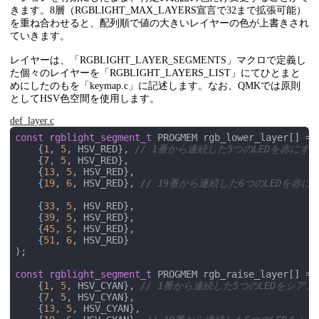
  12, 13, 14, 15, 16, 17,            49, 48, 47, 46, 4
きます。8層（RGBLIGHT_MAX_LAYERS宣言で32まで拡張可能）
  18, 19, 20, 21, 22, 23, 24,    56, 55, 54, 53, 52, 5
を重ね合わせると、配列順で値の大きいレイヤーの色が上書きされ
  25, 26, 27, 28, 29, 30, 31,    63, 62, 61, 60, 59, 
ていきます。
レイヤーは、「RGBLIGHT_LAYER_SEGMENTS」マクロで定義し
た個々のレイヤーを「RGBLIGHT_LAYERS_LIST」にてひとまと
めにしたのもを「keymap.c」に記述します。なお、QMKでは原則
としてHSV色空間を使用します。
def_layer.c
const
rgblight_segment_t
 PROGMEM rgb_lower_layer[] = 
    {
1
, 
5
, HSV_RED}, 
// 1番から連続した5つのLEDを赤にす
    {
7
, 
5
, HSV_RED},

    {
13
, 
5
, HSV_RED},

    {
19
, 
6
, HSV_RED}, 
// 19番から連続した6つのLEDを赤に
    {
33
, 
5
, HSV_RED},

    {
39
, 
5
, HSV_RED},

    {
45
, 
5
, HSV_RED},

    {
51
, 
6
, HSV_RED}

);

const
rgblight_segment_t
 PROGMEM rgb_raise_layer[] = 
    {
1
, 
5
, HSV_CYAN}, 
// 1番から連続した5つのLEDをシア
    {
7
, 
5
, HSV_CYAN},

    {
13
, 
5
, HSV_CYAN},
