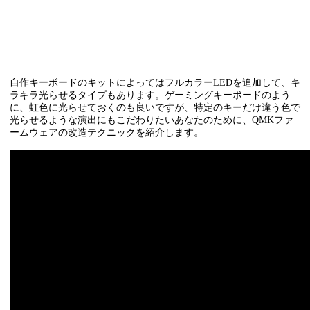
自作キーボードのキットによってはフルカラーLEDを追加して、キ
ラキラ光らせるタイプもあります。ゲーミングキーボードのよう
に、虹色に光らせておくのも良いですが、特定のキーだけ違う色で
光らせるような演出にもこだわりたいあなたのために、QMKファ
ームウェアの改造テクニックを紹介します。