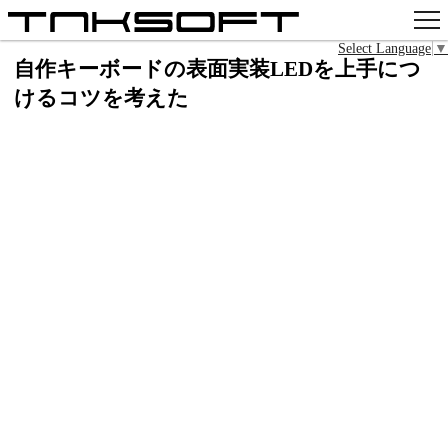
Select Language
▼
アプリ
自作キーボードの表面実装LEDを上手につ
けるコツを考えた
x
Github
pixiv
お問い合わせ