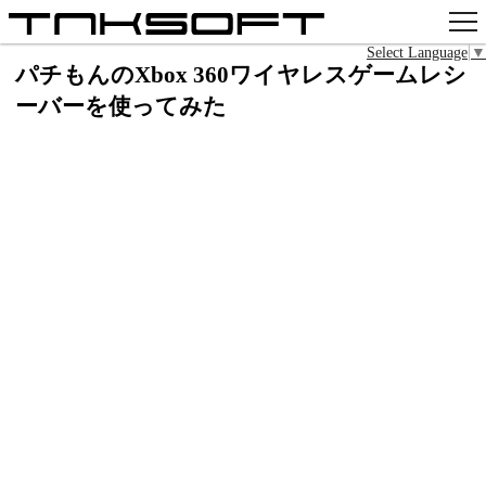
Select Language
▼
アプリ
パチもんのXbox 360ワイヤレスゲームレシ
ーバーを使ってみた
x
Github
pixiv
お問い合わせ