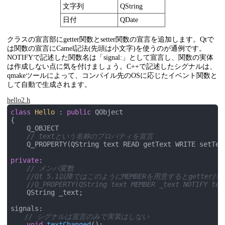
文字列
QString
日付
QDate
クラスの宣言部にgetter関数とsetter関数の宣言を追加します。Qtで
は関数の宣言にCamel記法(先頭は小文字)を使うのが通例です。
NOTIFYで記述した関数名は「signal:」として宣言し、関数の実体
は作成しない点に気を付けましょう。C++で記述したシグナルは、
qmakeツールによって、コンパイル先のOSに応じたイベント関数と
して自動で生成されます。
hello2.h
class
Hello
 :
public
 QObject

{

    Q_OBJECT

// textという名称のプロパティを宣言
    Q_PROPERTY(QString text READ getText WRITE setText
private
:

// メンバ変数
//Qt 5.1以降ではこのようにMEMBERを用意するとgetter/
//Q_PROPERTY(QString text MEMBER _text NOTIFY tex
    QString _text;

signals:

// シグナルは宣言のみで実装はしない
void
textChanged
()
;
