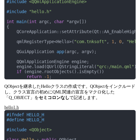
#
include
<QQmlApplicationEngine>
#
include
"hello.h"
int
main
(
int
 argc, 
char
 *argv[])
{

    QCoreApplication::setAttribute(Qt::AA_EnableHighDp
    qmlRegisterType<Hello>(
"com.tnksoft"
, 
1
, 
0
, 
"Hell
QGuiApplication 
app
(argc, argv)
;

    QQmlApplicationEngine engine;

    engine.load(QUrl(QStringLiteral(
"qrc:/main.qml"
))
if
 (engine.rootObjects().isEmpty())

return
-1
;

QObjectを継承したHelloクラスの作成です。QObjectをインクルード
return
 app.exec();

し、クラス宣言の初めにQML関連の宣言をマクロ化した
「Q_OBJECT」を
セミコロンなし
で記述します。
hello1.h
#
ifndef
 HELLO_H
#
define
 HELLO_H
#
include
<QObject>
class
Hello
 :
public
 QObject
