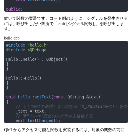
public
:

    Hello();

続いて関数の実装です。コード例のように、シグナルを発生させる
virtual
 ~Hello();

には、呼び出したい箇所で「emit [シグナル関数];」を呼び出しま
// READで宣言した関数を実装
す。
QString 
getText
()
;

// WRITEで宣言した関数を実装
hello.cpp
// 数値型であればconstや&は必要ない
#
include
"hello.h"
void
setText
(
const
 QString &text)
;

#
include
<QDebug>
};
Hello::Hello() : QObject()

{

}

Hello::~Hello()

{

}

void
Hello::setText
(
const
 QString &text)
{

// もしtextを使用しないのなら「Q_UNUSED(text)」を
    _text = text;

// QMLへtext変更のシグナルを送信する
emit 
textChanged
()
;

}

QMLからアクセス可能な関数を実装するには、対象の関数の前に