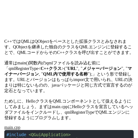
C++ではQMLはQObjectをベースとした拡張クラスとみなされま
す。QObjectを継承した独自のクラスをQMLエンジンに登録するこ
とで、QMLコードからそのC++クラスを呼び出すことができます。
通常はmain()関数内のqmlファイルを読み込む前に
「qmlRegisterType<
C++クラス
>("
URL
", "
メジャーバージョン
", "
マ
イナーバージョン
, "
QML内で使用する名称
");」という形で登録し
ます。URLとバージョンはもっぱらimport文で用いられ、URLの決
まりは特にないものの、javaパッケージと同じ方式で宣言するのが
定石となっています。
ためしに、HelloクラスをQMLコンポーネントとして扱えるように
してみましょう。まずはmain.cppにHelloクラスを宣言しているヘッ
ダファイルをインクルードし、qmlRegisterTypeでQMLエンジンに
登録するようにプログラムします。
main.cpp
#
include
<QGuiApplication>