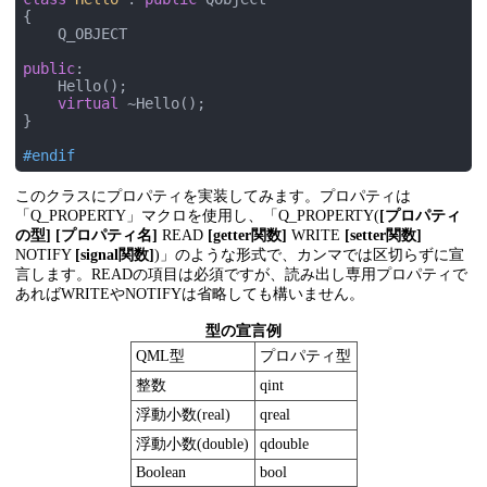
{

    Q_OBJECT

public
:

    Hello();

virtual
 ~Hello();

}

#
endif
このクラスにプロパティを実装してみます。プロパティは
「Q_PROPERTY」マクロを使用し、「Q_PROPERTY(
[プロパティ
の型]
[プロパティ名]
READ
[getter関数]
WRITE
[setter関数]
NOTIFY
[signal関数]
)」のような形式で、カンマでは区切らずに宣
言します。READの項目は必須ですが、読み出し専用プロパティで
あればWRITEやNOTIFYは省略しても構いません。
型の宣言例
QML型
プロパティ型
整数
qint
浮動小数(real)
qreal
浮動小数(double)
qdouble
Boolean
bool