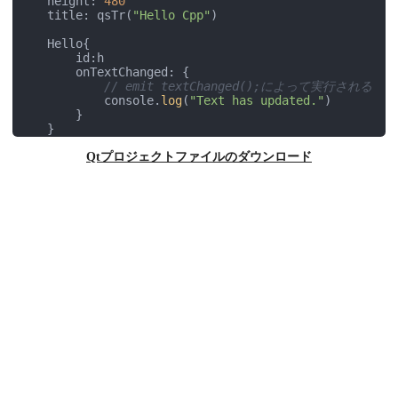
    height: 
480
    title: qsTr(
"Hello Cpp"
)

    Hello{

        id:h

        onTextChanged: {

// emit textChanged();によって実行される
            console.
log
(
"Text has updated."
)

        }

    }

    Component.onCompleted: {

Qtプロジェクトファイルのダウンロード
// Q_INVOKABLEの関数を実行
        t.text = h.execCalc(
10
, 
5
);

    }

    Text{

        id:t

    }

    TextInput{

        id:i

        y:
10
; width:
100
        onTextChanged: {

// プロパティへの設置により、Hello::setTex
            h.text = 
this
.text;

        }

    }
