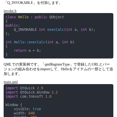
QString 
Hello::getText
()
「Q_INVOKABLE」を付加します。
{

return
 _text;

invoke.h
}
class
Hello
 :
public
 QObject

public
:

Q_INVOKABLE 
int
execCalc
(
int
 a, 
int
 b)
;

};

int
Hello::execCalc
(
int
 a, 
int
 b)
{

return
 a + b;

}
QMLでの実装例です。「qmlRegisterType」で登録したURLとバー
ジョンの組み合わせをimportして、Helloをアイテムの一部として追
加します。
main.qml
import
 QtQuick 
2.9
import
 QtQuick.Window 
2.2
import
 com.tnksoft 
1.0
Window {

    visible: 
true
    width: 
640