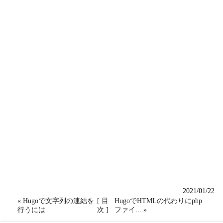
2021/01/22
« Hugoで文字列の連結を
[ 目
HugoでHTMLの代わりにphp
行うには
次 ]
ファイ... »