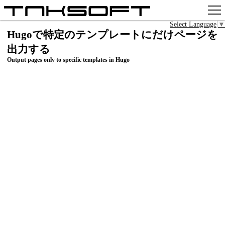
Select Language
▼
アプリ
Hugoで特定のテンプレートにだけページを
出力する
x
Output pages only to specific templates in Hugo
Github
pixiv
お問い合わせ