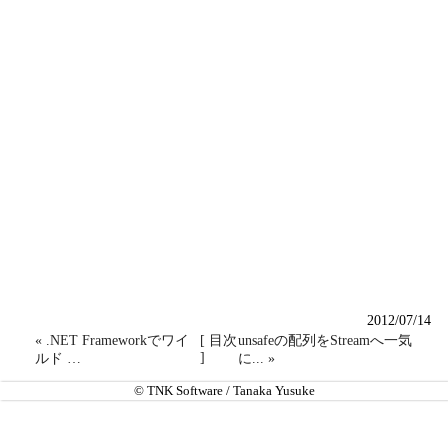
if
(i == 
0
){

					o.addClass(
'ui-corner-top'
);

				}
else
if
(i == idx - 
1
){

					o.removeClass(
'ui-corner-top'
);

					o.addClass(
'ui-corner-bottom'
);

				}
else
{

					o.removeClass(
'ui-corner-top'
);

					o.removeClass(
'ui-corner-bottom'
);
				}

			}

		}

		i++;

	});

}
2012/07/14
« .NET Frameworkでワイ
[ 目次
unsafeの配列をStreamへ一気
]
ルド …
に... »
© TNK Software / Tanaka Yusuke