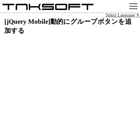
Select Language
▼
アプリ
[jQuery Mobile]動的にグループボタンを追
加する
x
Github
pixiv
お問い合わせ