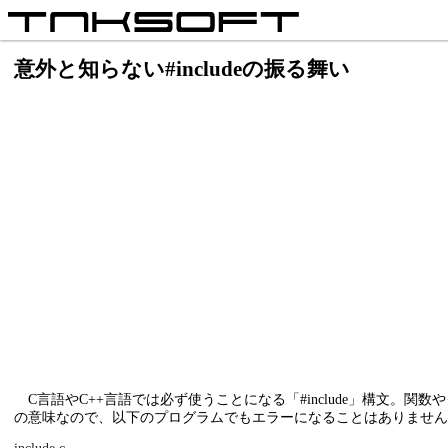
意外と知らない#includeの振る舞い
C言語やC++言語では必ず使うことになる「#include」構文。関
の意味なので、以下のプログラムでもエラーになることはありません