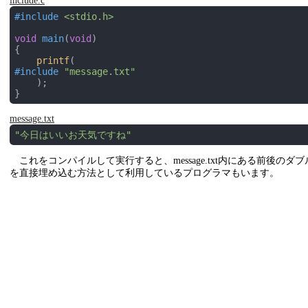
include.c
#
include
<stdio.h>
void
main
(
void
)
{

printf
#
include
"message.txt"
    );

}
message.txt
"今日はいいお天気ですね"
これをコンパイルして実行すると、message.txt内にある前後
を直接埋め込む方法として利用しているプログラマもいます。