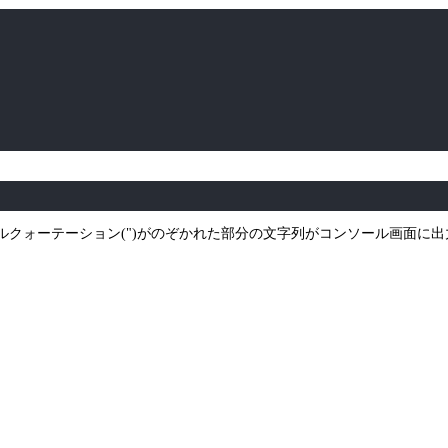
のダブルクォーテーション(")がのぞかれた部分の文字列がコンソール画