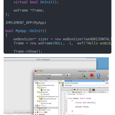
virtual
bool
OnInit
()
;

	wxFrame *frame;

};

IMPLEMENT_APP(MyApp)

bool
MyApp::OnInit
()
{

	wxBoxSizer* sizer = 
new
 wxBoxSizer(wxHORIZONTAL);

	frame = 
new
 wxFrame(
NULL
, 
-1
,  wxT(
"Hello wxWidge
	frame->Show();

return
true
;

}