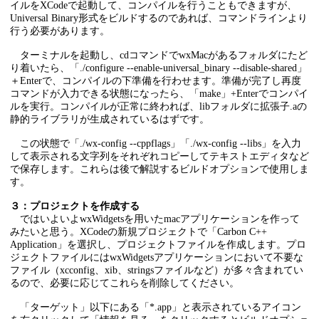
イルをXCodeで起動して、コンパイルを行うこともできますが、
Universal Binary形式をビルドするのであれば、コマンドラインより
行う必要があります。
ターミナルを起動し、cdコマンドでwxMacがあるフォルダにたど
り着いたら、「./configure --enable-universal_binary --disable-shared」
＋Enterで、コンパイルの下準備を行わせます。準備が完了し再度
コマンドが入力できる状態になったら、「make」+Enterでコンパイ
ルを実行。コンパイルが正常に終われば、libフォルダに拡張子.aの
静的ライブラリが生成されているはずです。
この状態で「./wx-config --cppflags」「./wx-config --libs」を入力
して表示される文字列をそれぞれコピーしてテキストエディタなど
で保存します。これらは後で解説するビルドオプションで使用しま
す。
３：プロジェクトを作成する
ではいよいよwxWidgetsを用いたmacアプリケーションを作って
みたいと思う。XCodeの新規プロジェクトで「Carbon C++
Application」を選択し、プロジェクトファイルを作成します。プロ
ジェクトファイルにはwxWidgetsアプリケーションにおいて不要な
ファイル（xcconfig、xib、stringsファイルなど）が多々含まれてい
るので、必要に応じてこれらを削除してください。
「ターゲット」以下にある「*.app」と表示されているアイコン