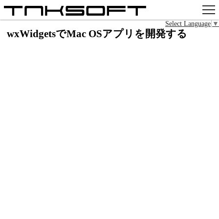
Select Language
▼
アプリ
wxWidgetsでMac OSアプリを開発する
x
Github
pixiv
お問い合わせ