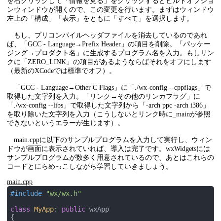
を右クリックして「情報を見る」をクリックするとビルドオプショ
ンウィンドウが開くので、この変更を行います。まずはウィンドウ
左上の「構成」「表示」をともに「すべて」を選択します。
もし、プリコンパイルヘッダファイルを消去しているのであれ
ば、「GCC - Language→Prefix Header」の項目を削除。「パッケー
ジング→プロダクト名」に生成するプログラム名を入力。もしリン
クに「ZERO_LINK」の項目があるようならばそれをオフにします
（最新のXCodeでは標準でオフ）。
「GCC - Language→Other C Flags」に「./wx-config --cppflags」で
取得した文字列を入力。「リンク→その他のリンカフラグ」に
「./wx-config --libs」で取得した文字列から「-arch ppc -arch i386」
を取り除いた文字列を入力（こうしないとリンク時に_mainが参照
できないというエラーが生じます）。
main.cppに以下のサンプルプログラムを入力して実行し、ウィン
ドウが画面に表示されていれば、導入は完了です。wxWidgetsには
サンプルプログラムが数多く用意されているので、あとはこれらの
コードとにらめっこしながら学習していきましょう。
main.cpp
#
include
"wx/wx.h"
class
MyApp
:
public
 wxApp

{
