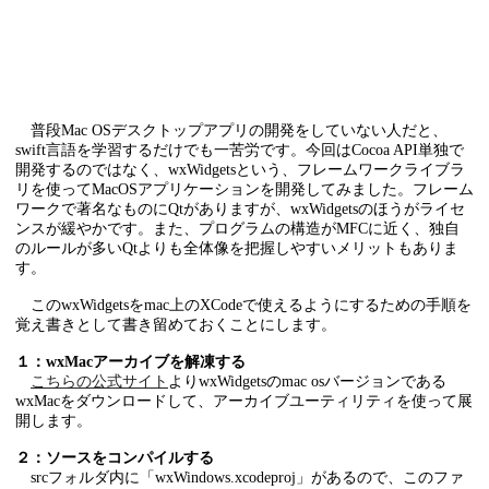
普段Mac OSデスクトップアプリの開発をしていない人だと、
swift言語を学習するだけでも一苦労です。今回はCocoa API単独で
開発するのではなく、wxWidgetsという、フレームワークライブラ
リを使ってMacOSアプリケーションを開発してみました。フレーム
ワークで著名なものにQtがありますが、wxWidgetsのほうがライセ
ンスが緩やかです。また、プログラムの構造がMFCに近く、独自
のルールが多いQtよりも全体像を把握しやすいメリットもありま
す。
このwxWidgetsをmac上のXCodeで使えるようにするための手順を
覚え書きとして書き留めておくことにします。
１：wxMacアーカイブを解凍する
こちらの公式サイト
よりwxWidgetsのmac osバージョンである
wxMacをダウンロードして、アーカイブユーティリティを使って展
開します。
２：ソースをコンパイルする
srcフォルダ内に「wxWindows.xcodeproj」があるので、このファ