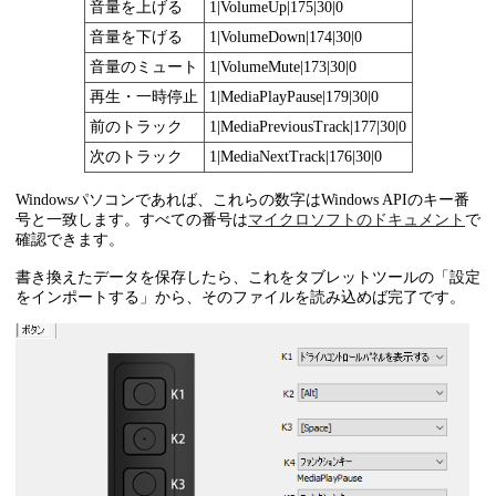
音量を上げる
1|VolumeUp|175|30|0
音量を下げる
1|VolumeDown|174|30|0
音量のミュート
1|VolumeMute|173|30|0
再生・一時停止
1|MediaPlayPause|179|30|0
前のトラック
1|MediaPreviousTrack|177|30|0
次のトラック
1|MediaNextTrack|176|30|0
Windowsパソコンであれば、これらの数字はWindows APIのキー番
号と一致します。すべての番号は
マイクロソフトのドキュメント
で
確認できます。
書き換えたデータを保存したら、これをタブレットツールの「設定
をインポートする」から、そのファイルを読み込めば完了です。