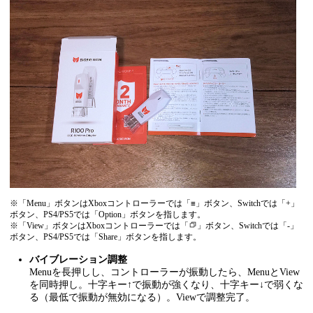
※「Menu」ボタンはXboxコントローラーでは「≡」ボタン、Switchでは「+」
ボタン、PS4/PS5では「Option」ボタンを指します。
※「View」ボタンはXboxコントローラーでは「
」ボタン、Switchでは「-」
ボタン、PS4/PS5では「Share」ボタンを指します。
バイブレーション調整
Menuを長押しし、コントローラーが振動したら、MenuとView
を同時押し。十字キー↑で振動が強くなり、十字キー↓で弱くな
る（最低で振動が無効になる）。Viewで調整完了。