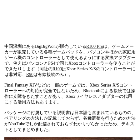
中国深圳にあるBigBigWonが販売している
R100 Pro
は、ゲームメー
カーが販売している各種ゲームパッドを、パソコンやほかの家庭用
ゲーム機のコントローラーとして使えるようにする変換アダプター
で、例えばパソコンとPS4で同じXboxコントローラーを使うことが
できたりします（同社の
R100
はXbox Series X/Sのコントローラーに
は非対応、
R90
は有線接続のみ）。
Final Fantasy XIVなどの一部のゲームでは、Xbox Series X/Sコント
ローラーへの対応が完全ではないため、Bluetoothによる接続では操
作に支障をきたすことがあり、Xboxワイヤレスアダプターの代用
にする活用方法もあります。
パッケージに付属している説明書は日本語も含まれているものの、
ペアリングの方法しか記載しておらず、各種調整を行うための方法
がYouTubeでしか配信されておらずわかりづらかったため、テキス
トとしてまとめました。