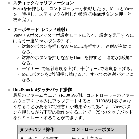
スティックキャリブレーション
Menuを長押しし、コントローラーが振動したら、MenuとView
を同時押し。スティックを離した状態でMenuボタンを押すと
校正完了。
ターボモード（パッド連射）
View + Aボタンでターボ設定モードに入る。設定を完了するに
はもう一度Viewボタンを押す。
対象のボタンを押しながらMenuを押すと、連射が有効に
なる。
対象のボタンを押しながらHomeを押すと、連射が無効に
なる。
十字キー↑で連射速度を上げ、十字キー↓で速度を下げる。
Menuボタンを3秒間押し続けると、すべての連射がオフに
なる。
DualShock 4タッチパッド操作
最新のファームウェア（R100 Pro側。コントローラーのファー
ムウェアをむやみにアップデートすると、R100が対応できな
くなることがあるので注意）が適用済みであれば、Viewボタ
ンを押しながら下記の操作をすることで、PS4のタッチパッド
をシミュレートすることができます。
タッチパッド操作
コントローラーボタン
タッチパッドを押す
View + 十字キー↓