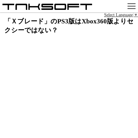
Select Language
▼
アプリ
「Ｘブレード」のPS3版はXbox360版よりセ
クシーではない？
x
Github
pixiv
お問い合わせ