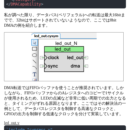
</
DMACapability
>
私が調べた限り、データパス(ペリフェラル)への転送は最大16bitま
でで、32bitはサポートされていないようなので、ここでは8bit
DMAの例を紹介します。
DMA転送ではFIFOバッファを使うことが推奨されています。しか
しながら、FIFOバッファからのAレジスタへのコピーで1サイクル
が使用されるため、LEDの点滅など非常に低い周期での出力となる
と、タイミングがずれる原因となります。ここではその解決法の一
例として、データパスレジスタを制御する高速なクロックと、
GPIOの出力を制御する低速なクロックを分けて実装しています。
led_out.v
`
include
 "cypress.v"