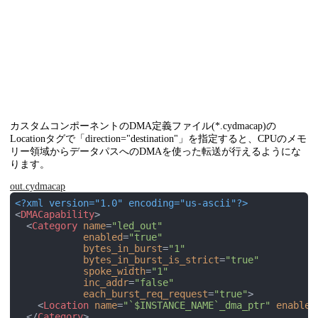
カスタムコンポーネントのDMA定義ファイル(*.cydmacap)の
Locationタグで「direction="destination"」を指定すると、CPUのメモ
リー領域からデータパスへのDMAを使った転送が行えるようにな
ります。
out.cydmacap
<?xml version="1.0" encoding="us-ascii"?>
<
DMACapability
>
<
Category
name
=
"led_out"
enabled
=
"true"
bytes_in_burst
=
"1"
bytes_in_burst_is_strict
=
"true"
spoke_width
=
"1"
inc_addr
=
"false"
each_burst_req_request
=
"true"
>
<
Location
name
=
"`$INSTANCE_NAME`_dma_ptr"
enabled
</
Category
>