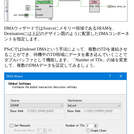
if
(~f0_is_empty)

            pg_state <= PG_COPY;

end
    PG_COPY:

DMAウィザードではSourceにメモリー領域であるSRAMを、
begin
        bit_count <= 
4'd0
;

Destinationには上記のデザイン図のように配置したDMAコンポーネ
        pg_state <= PG_SHIFT;

ントを指定します。
        sync_edge <= sync;

end
PSoCではIndexed DMAという手法によって、複数のTDを連結させ
ることができ、待機中のTD領域にデータを書き込んでいくことで
    PG_SHIFT:

ダブルバッファとして機能します。「Number of TDs」の値を変更
begin
して、複数のDMAデータを設定してみましょう。
        led_out_reg <= shift_out;

        bit_count <= bit_count + 
4'd1
;

        pg_state <= (bit_count[
3
]) ? PG_IDLE : PG_WAIT
end
    PG_WAIT:

begin
if
(sync_edge != sync)

begin
            sync_edge <= sync;

            pg_state <= PG_SHIFT;

end
end
endcase