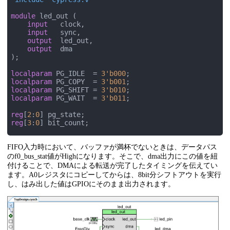
module
 led_out (

input
   clock,

input
   sync,

output
  led_out,

output
  dma

);

localparam
 PG_IDLE  = 
3'b000
localparam
 PG_COPY  = 
3'b001
localparam
 PG_SHIFT = 
3'b010
localparam
 PG_WAIT  = 
3'b011
;

reg
[
2
:
0
reg
[
3
:
0
] bit_count;

wire
FIFO入力時において、バッファが満杯でないときは、データパス
wire
 f0_is_empty;

のf0_bus_stat値がHighになります。そこで、dma出力にこの値を紐
reg
付けることで、DMAによる転送が完了したタイミングを伝えてい
reg
ます。A0レジスタにコピーしてからは、8bit分シフトアウトを実行
reg
 led_out_reg;

し、はみ出した値はGPIOにそのまま出力されます。
always
 @(
posedge
begin
case
(pg_state)

    PG_IDLE:

begin