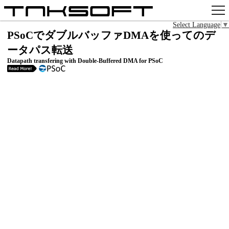
Select Language
▼
アプリ
PSoCでダブルバッファDMAを使ってのデ
ータパス転送
x
Datapath transfering with Double-Buffered DMA for PSoC
Github
pixiv
お問い合わせ