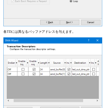
end
assign
assign
 dma = f0_not_full;

cy_psoc3_dp8 #(
.cy_dpconfig_a
(

{

`CS_ALU_OP_PASS, `CS_SRCA_A0, `CS_SRCB_D0,
各TDには異なるバッファアドレスを与えます。
`CS_SHFT_OP_PASS, `CS_A0_SRC_NONE, `CS_A1_SRC_NON
`CS_FEEDBACK_DSBL, `CS_CI_SEL_CFGA, `CS_SI_SEL_CF
`CS_CMP_SEL_CFGA, /*CFGRAM0:IDLE*/
`CS_ALU_OP_PASS, `CS_SRCA_A0, `CS_SRCB_D0,
`CS_SHFT_OP_PASS, `CS_A0_SRC___F0, `CS_A1_SRC_NON
`CS_FEEDBACK_DSBL, `CS_CI_SEL_CFGA, `CS_SI_SEL_CF
`CS_CMP_SEL_CFGA, /*CFGRAM1:A0<=F0*/
`CS_ALU_OP_PASS, `CS_SRCA_A0, `CS_SRCB_D0,
`CS_SHFT_OP___SL, `CS_A0_SRC__ALU, `CS_A1_SRC_NON
`CS_FEEDBACK_DSBL, `CS_CI_SEL_CFGA, `CS_SI_SEL_CF
`CS_CMP_SEL_CFGA, /*CFGRAM2:SHIFT A0*/
`CS_ALU_OP_PASS, `CS_SRCA_A0, `CS_SRCB_D0,
`CS_SHFT_OP_PASS, `CS_A0_SRC_NONE, `CS_A1_SRC_NON
`CS_FEEDBACK_DSBL, `CS_CI_SEL_CFGA, `CS_SI_SEL_CF
`CS_CMP_SEL_CFGA, /*CFGRAM3:*/
`CS_ALU_OP_PASS, `CS_SRCA_A0, `CS_SRCB_D0,
`CS_SHFT_OP_PASS, `CS_A0_SRC_NONE, `CS_A1_SRC_NON
`CS_FEEDBACK_DSBL, `CS_CI_SEL_CFGA, `CS_SI_SEL_CF
`CS_CMP_SEL_CFGA, /*CFGRAM4:*/
`CS_ALU_OP_PASS, `CS_SRCA_A0, `CS_SRCB_D0,