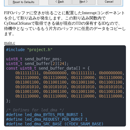
`CS_SHFT_OP_PASS, `CS_A0_SRC_NONE, `CS_A1_SRC_NON
`CS_FEEDBACK_DSBL, `CS_CI_SEL_CFGA, `CS_SI_SEL_CF
FIFOバッファに空きが出るごとに配置したInterruptコンポーネント
`CS_CMP_SEL_CFGA, /*CFGRAM5:*/
を介して割り込みが発生します。この割り込み関数内で
`CS_ALU_OP_PASS, `CS_SRCA_A0, `CS_SRCB_D0,
`CS_SHFT_OP_PASS, `CS_A0_SRC_NONE, `CS_A1_SRC_NON
CyDmaChStatusで取得できる値が現在のTDの保有するIDなので、
`CS_FEEDBACK_DSBL, `CS_CI_SEL_CFGA, `CS_SI_SEL_CF
待機中となっているもう片方のバッファに任意のデータをコピーし
`CS_CMP_SEL_CFGA, /*CFGRAM6:*/
ます。
`CS_ALU_OP_PASS, `CS_SRCA_A0, `CS_SRCB_D0,
`CS_SHFT_OP_PASS, `CS_A0_SRC_NONE, `CS_A1_SRC_NON
main.c
`CS_FEEDBACK_DSBL, `CS_CI_SEL_CFGA, `CS_SI_SEL_CF
#
include
"project.h"
`CS_CMP_SEL_CFGA, /*CFGRAM7:*/
8'hFF
, 
8'h00
,  
/*CFG9:*/
uint8_t
8'hFF
, 
8'hFF
,  
/*CFG11-10:*/
uint8_t
 send_buffer[
2
][
24
`SC_CMPB_A1_D1, `SC_CMPA_A1_D1, `SC_CI_B_ARITH,
const
uint8_t
 send_buffer_data[] = {

`SC_CI_A_ARITH, `SC_C1_MASK_DSBL, `SC_C0_MASK_DSB
0b11111111
, 
0b00000000
, 
0b11111111
, 
0b00000000
,

`SC_A_MASK_DSBL, `SC_DEF_SI_0, `SC_SI_B_DEFSI,
0b11110000
, 
0b11110000
, 
0b11110000
, 
0b11110000
,

`SC_SI_A_DEFSI, /*CFG13-12:*/
0b11001100
, 
0b11001100
, 
0b11001100
, 
0b11001100
,

`SC_A0_SRC_ACC, `SC_SHIFT_SL, 1'h0,
0b10101010
, 
0b10101010
, 
0b10101010
, 
0b10101010
,

1'h0
, 
`SC_FIFO1_BUS, `SC_FIFO0_BUS,
0b11001100
, 
0b11001100
, 
0b11001100
, 
0b11001100
,

`SC_MSB_DSBL, `SC_MSB_BIT0, `SC_MSB_NOCHN,
0b11110000
, 
0b11110000
, 
0b11110000
, 
0b11110000
,

`SC_FB_NOCHN, `SC_CMP1_NOCHN,
};

`SC_CMP0_NOCHN, /*CFG15-14:*/
10'h00
, 
`SC_FIFO_CLK__DP,`SC_FIFO_CAP_AX,
/* Defines for led_dma */
`SC_FIFO_LEVEL,`SC_FIFO_ASYNC,`SC_EXTCRC_DSBL,
#
define
 led_dma_BYTES_PER_BURST 1
`SC_WRK16CAT_DSBL /*CFG17-16:*/
#
define
 led_dma_REQUEST_PER_BURST 1
}

#
define
 led_dma_SRC_BASE (CYDEV_SRAM_BASE)
)) dp(

#
define
 led_dma_DST_BASE (CYDEV_PERIPH_BASE)
.reset
(
1'b0
),
