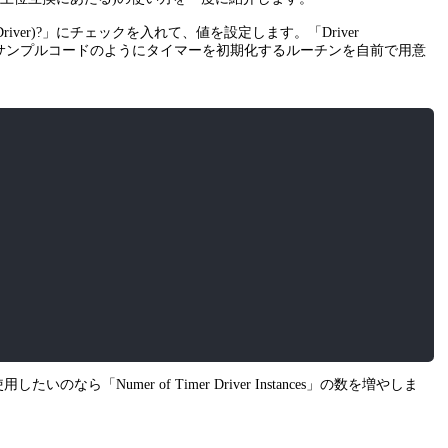
er Driver)?」にチェックを入れて、値を設定します。「Driver
場合は、サンプルコードのようにタイマーを初期化するルーチンを自前で用意
ら「Numer of Timer Driver Instances」の数を増やしま