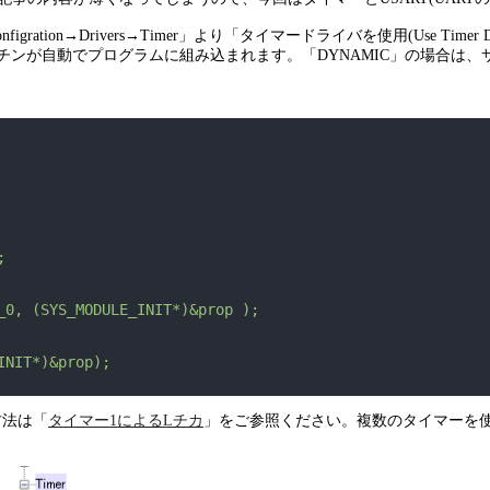
igration→Drivers→Timer」より「タイマードライバを使用(Use Tim
期化するルーチンが自動でプログラムに組み込まれます。「DYNAMIC」の
;
_0,
(SYS_MODULE_INIT*)&prop
);
INIT*)&prop);
方法は「
タイマー1によるLチカ
」をご参照ください。複数のタイマーを使用したいのな