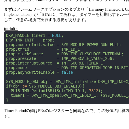
まずはフレームワークオプションのタブより「Harmony Framework Conf
Implementation」が「STATIC」であれば、タイマーを初
して、任意の場所で実行する必要があります。
tmrinit.c
DRV_HANDLE
timer1
=
NULL
;
DRV_TMR_INIT
prop;
prop.moduleInit.value
=
SYS_MODULE_POWER_RUN_FULL;
prop.tmrId
=
TMR_ID_1;
prop.clockSource
=
DRV_TMR_CLKSOURCE_INTERNAL;
prop.prescale
=
TMR_PRESCALE_VALUE_256;
prop.interruptSource
=
INT_SOURCE_TIMER_1;
prop.mode
=
DRV_TMR_OPERATION_MODE_16_BIT
prop.asyncWriteEnable
=
false
;
SYS_MODULE_OBJ
obj
=
DRV_TMR_Initialize(DRV_TMR_INDEX
if(obj
!=
SYS_MODULE_OBJ_INVALID){
PLIB_TMR_Period16BitSet(TMR_ID_1,
7812
);
timer1
=
DRV_TMR_Open(DRV_TMR_INDEX_1,
(SYS_MODULE_
}
Timer Periodの値はPRxのレジスターと同義なので、この数値の計算
す。