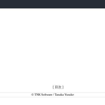
entStatus();

[ 目次 ]
© TNK Software / Tanaka Yusuke