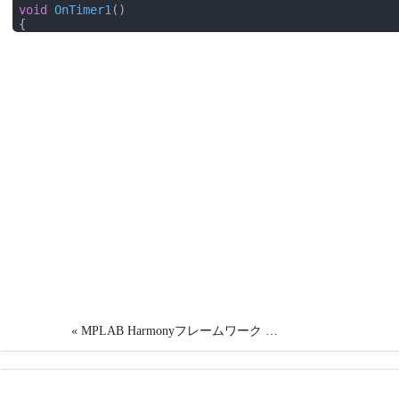
void
OnTimer1
()
{

    tmr1count++;

if
(tmr1count >= 
10
){

        DRV_USART_CLIENT_STATUS state = DRV_USART0_Cli
if
(state == DRV_USART_CLIENT_STATUS_READY) {

// USARTが使用可能なら文字列(ASCII配列)を送る
           DRV_USART0_Write(
"Hello "
, 
6
);

printf
(
"world!\n"
);

        }

        tmr1count = 
0
;

    }

}
« MPLAB Harmonyフレームワーク …