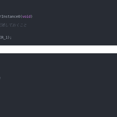
rInstance0(
void
)

言も記述しておくこと
R_1);

ロ