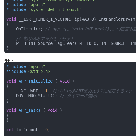
#
include
"app.h"
#
include
"system_definitions.h"
void
 __ISR(_TIMER_1_VECTOR, ipl4AUTO) IntHandlerDrvTm
{

    OnTimer1(); 
// app.hに「void OnTimer1();」の宣
// 割り込みフラグをリセット
    PLIB_INT_SourceFlagClear(INT_ID_0, INT_SOURCE_TIME
app.c
#
include
"app.h"
#
include
<stdio.h>
void
APP_Initialize
( 
void
 )
{

    __XC_UART = 
1
; 
//stdioのUART出力先を1に指定するマク
    DRV_TMR0_Start(); 
// タイマーの開始
}

void
APP_Tasks
( 
void
 )
{

}

int
 tmr1count = 
0
;
