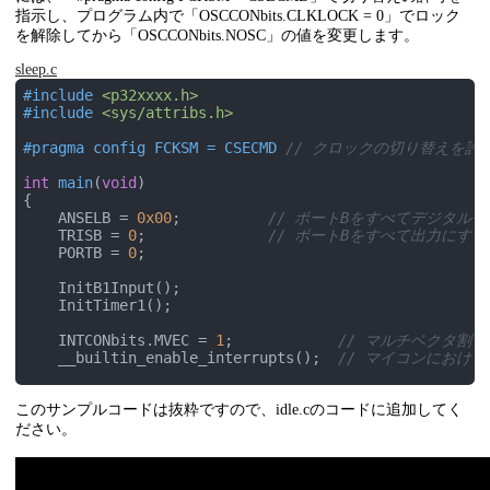
// 100ms周期で割り込み <- 500ns(1 / 20MHz) * 256 * 7
指示し、プログラム内で「OSCCONbits.CLKLOCK = 0」でロック
    T1CONbits.TCKPS = 
3
; 
// プリスケーラ : x1/256
を解除してから「OSCCONbits.NOSC」の値を変更します。
    PR1 = 
0x1E84
;        
// カウンター
sleep.c
    IPC1bits.T1IS = 
3
;   
// 副優先度(0-3)
#
include
<p32xxxx.h>
    IPC1bits.T1IP = 
4
;   
// 割り込み優先度(0-7)
#
include
<sys/attribs.h>
    IFS0bits.T1IF = 
0
;   
// 割り込みフラグをリセット
    IEC0bits.T1IE = 
1
;   
// タイマー1の割り込みを許可
#
pragma
 config FCKSM = CSECMD 
// クロックの切り替えを許
}

int
main
(
void
)
void
 __ISR(_CHANGE_NOTICE_VECTOR, IPL4AUTO) OnChanged
{

{

    ANSELB = 
0x00
;          
// ポートBをすべてデジタルモ
    IFS1bits.CNBIF = 
0
;

    TRISB = 
0
;              
// ポートBをすべて出力にする
    T1CONbits.ON = 
1
;    
// タイマー1有効
    PORTB = 
0
;

}

    InitB1Input();

void
InitB1Input
()
    InitTimer1();

{

    TRISBbits.TRISB1 = 
1
; 
// B1を入力にする
    INTCONbits.MVEC = 
1
;            
// マルチベクタ割り
    CNCONBbits.ON = 
1
;    
// ポートBの状態変化検出モジ
    __builtin_enable_interrupts();  
// マイコンにおける
    CNENBbits.CNIEB1 = 
1
; 
// B1の検出を有効
    CNPUBbits.CNPUB1 = 
1
; 
// プルアップ抵抗を使用   
    OSCCONbits.CLKLOCK = 
0
;  
// クロック切り替えのロック
このサンプルコードは抜粋ですので、idle.cのコードに追加してく
    OSCCONbits.NOSC = 
0b101
; 
//低電力内蔵発振器(約31KH
    IPC8bits.CNIP = 
4
;    
// 割り込み優先度(0-7)
    OSCCONbits.SLPEN = 
1
;    
// スリープモードを使用
ださい。
    IPC8bits.CNIS = 
3
;    
// 副優先度(0-3)
asm
volatile
(
"wait"
)
;   
// wait命令でスリープモー
    IFS1bits.CNBIF = 
0
;   
// 割り込みフラグをリセット
    IEC1bits.CNBIE = 
1
;   
// 状態変化Bの割り込みを許可
    OSCCONbits.NOSC = 
0b011
; 
// XTPLLモードに戻す