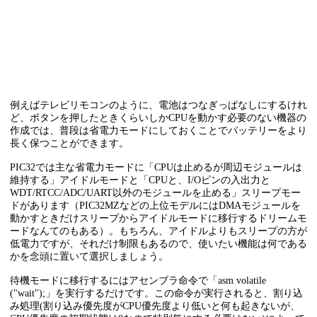
例えばテレビリモコンのように、電池はつなぎっぱなしにするけれ
ど、ボタンを押したときくらいしかCPUを動かす必要のない機器の
作成では、普段は省電力モードにしておくことでバッテリーをより
長く保つことができます。
PIC32では主な省電力モードに「CPUは止めるが周辺モジュールは
維持する」アイドルモードと「CPUと、I/Oピンの入出力と
WDT/RTCC/ADC/UART以外のモジュールを止める」スリープモー
ドがあります（PIC32MZなどの上位モデルにはDMAモジュールを
動かすときだけスリープからアイドルモードに移行するドリームモ
ードなんてのもある）。もちろん、アイドルよりもスリープの方が
低電力ですが、それだけ制限もあるので、使いたい機能は何である
かを念頭に置いて選択しましょう。
待機モードに移行するにはアセンブラ命令で「asm volatile
("wait");」を実行するだけです。この命令が実行されると、割り込
み処理(割り込み優先度がCPU優先度より低いと何も起きないが、