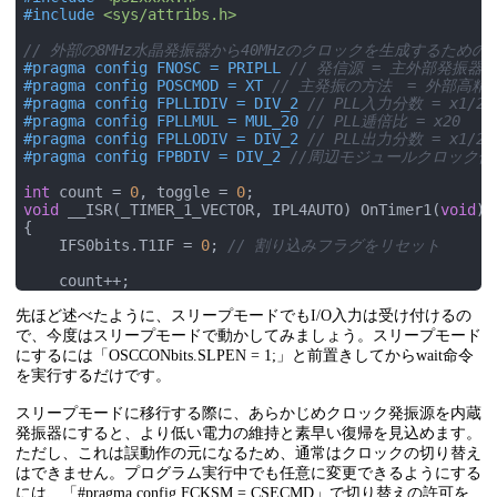
#
include
<sys/attribs.h>
// 外部の8MHz水晶発振器から40MHzのクロックを生成するための
#
pragma
 config FNOSC = PRIPLL 
// 発信源 = 主外部発振器
#
pragma
 config POSCMOD = XT 
// 主発振の方法　= 外部高
#
pragma
 config FPLLIDIV = DIV_2 
// PLL入力分数 = x1/2
#
pragma
 config FPLLMUL = MUL_20 
// PLL逓倍比 = x20
#
pragma
 config FPLLODIV = DIV_2 
// PLL出力分数 = x1/2
#
pragma
 config FPBDIV = DIV_2 
//周辺モジュールクロック倍数 
int
 count = 
0
, toggle = 
0
void
 __ISR(_TIMER_1_VECTOR, IPL4AUTO) OnTimer1(
void
) 

{

    IFS0bits.T1IF = 
0
; 
// 割り込みフラグをリセット
    count++;

if
(count >= 
10
){

先ほど述べたように、スリープモードでもI/O入力は受け付けるの
        toggle = !toggle;

        LATBbits.LATB0 = toggle; 
// RB0のスイッチを切り
で、今度はスリープモードで動かしてみましょう。スリープモード
        count = 
0
;

にするには「OSCCONbits.SLPEN = 1;」と前置きしてからwait命令
    }

を実行するだけです。
}

スリープモードに移行する際に、あらかじめクロック発振源を内蔵
void
InitTimer1
()
発振器にすると、より低い電力の維持と素早い復帰を見込めます。
{

ただし、これは誤動作の元になるため、通常はクロックの切り替え
    T1CONbits.ON = 
0
;    
// 設定のため、タイマー1を無効
はできません。プログラム実行中でも任意に変更できるようにする
    TMR1 = 
0
;            
// タイマー1をリセット
には、「#pragma config FCKSM = CSECMD」で切り替えの許可を