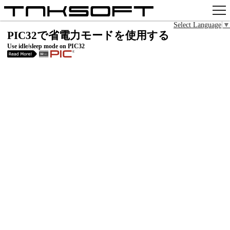
Select Language
▼
アプリ
PIC32で省電力モードを使用する
Use idle/sleep mode on PIC32
x
Github
pixiv
お問い合わせ