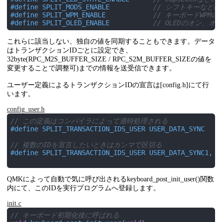
#
define
 SPLIT_MODS_ENABLE			
// シフトキーなどの
#
define
 SPLIT_WPM_ENABLE			
// キーボードWPMの
#
define
 SPLIT_OLED_ENABLE			
// OLEDのオン、オ
これらに該当しない、独自の値を同期することもできます。データ
はトランザクションIDごとに設定でき、
32byte(RPC_M2S_BUFFER_SIZE / RPC_S2M_BUFFER_SIZEの値を
変更することで調整可)までの情報を送受信できます。
ユーザー定義によるトランザクションIDの宣言は[config.h]にて行
います。
config_user.h
// この定義はコンパイラによって適時処理される
#
define
 SPLIT_TRANSACTION_IDS_USER USER_DATA_SYNC
// 複数のIDを宣言したいときはカンマで区切る
#
define
 SPLIT_TRANSACTION_IDS_USER USER_DATA_SYNC1, U
QMKによって自動で気に呼び出されるkeyboard_post_init_user()関数
内にて、このIDを実行プログラムへ登録します。
init.c
// キーボード初期化後に呼ばれる