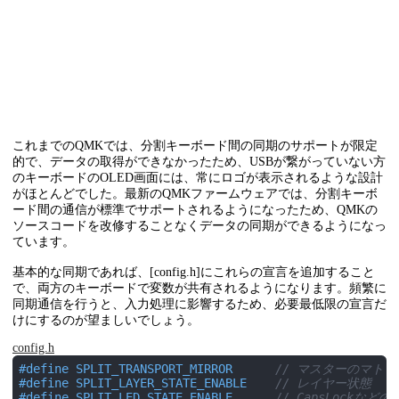
これまでのQMKでは、分割キーボード間の同期のサポートが限定
的で、データの取得ができなかったため、USBが繋がっていない方
のキーボードのOLED画面には、常にロゴが表示されるような設計
がほとんどでした。最新のQMKファームウェアでは、分割キーボ
ード間の通信が標準でサポートされるようになったため、QMKの
ソースコードを改修することなくデータの同期ができるようになっ
ています。
基本的な同期であれば、[config.h]にこれらの宣言を追加すること
で、両方のキーボードで変数が共有されるようになります。頻繁に
同期通信を行うと、入力処理に影響するため、必要最低限の宣言だ
けにするのが望ましいでしょう。
config.h
#
define
 SPLIT_TRANSPORT_MIRROR 		
// マスターのマト
#
define
 SPLIT_LAYER_STATE_ENABLE	
// レイヤー状態
#
define
 SPLIT_LED_STATE_ENABLE		
// CapsLockなど