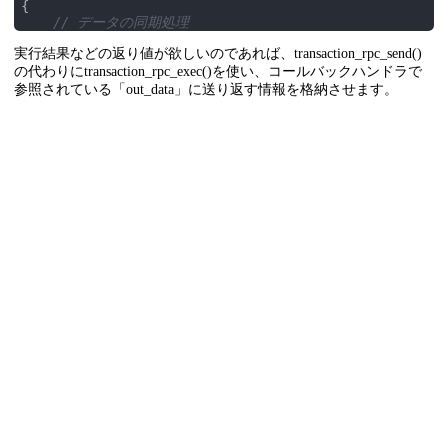
{

// データの同期処理
const
key_state_r_t
 *ks = (
const
key_state_r_t
*)i
実行結果などの返り値が欲しいのであれば、transaction_rpc_send()
    key_state_r.raw = ks->raw;

}

の代わりにtransaction_rpc_exec()を使い、コールバックハンドラで
参照されている「out_data」に送り返す情報を格納させます。
// メイン側から同期の実行
void
sync
()
{

if
(is_keyboard_master()) {

        transaction_rpc_send(USER_DATA_SYNC1, 
1
, &key
    }

}