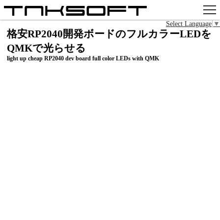
Select Language
▼
アプリ
格安RP2040開発ボードのフルカラーLEDを
QMKで光らせる
x
light up cheap RP2040 dev board full color LEDs with QMK
Github
pixiv
お問い合わせ