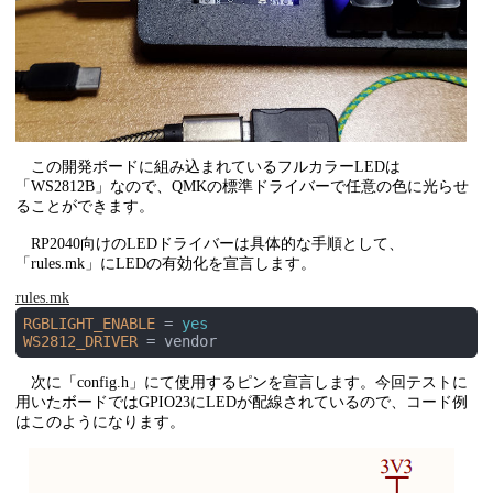
この開発ボードに組み込まれているフルカラーLEDは
「WS2812B」なので、QMKの標準ドライバーで任意の色に光らせ
ることができます。
RP2040向けのLEDドライバーは具体的な手順として、
「rules.mk」にLEDの有効化を宣言します。
rules.mk
RGBLIGHT_ENABLE
 = 
yes
WS2812_DRIVER
 = vendor
次に「config.h」にて使用するピンを宣言します。今回テストに
用いたボードではGPIO23にLEDが配線されているので、コード例
はこのようになります。