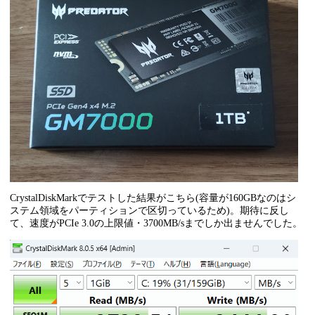
CrystalDiskMarkでテストした結果がこちら(容量が160GBなのはシ
ステム領域をパーティションで区切っているため)。期待に反し
て、速度がPCIe 3.0の上限値・3700MB/sまでしか出ませんでした。