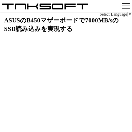
Select Language
▼
アプリ
ASUSのB450マザーボードで7000MB/sの
SSD読み込みを実現する
x
Github
pixiv
お問い合わせ