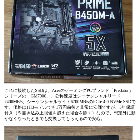
これに接続したSSDは、AcerのゲーミングPCブランド「Predator」
シリーズの「
GM7000
」。公称速度はシーケンシャルリード
7400MB/s、シーケンシャルライト6700MB/sのPCIe 4.0 NVMe SSDで
す。価格は1TBモデルでも1万円前後と非常に安価ですが、5年保証
付き（※書き込み上限値を超えた場合を除く）なので、想定外に動
かなくなったときでも交換してもらえるので安心。