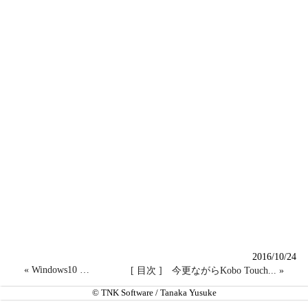
2016/10/24
« Windows10 …
[ 目次 ]
今更ながらKobo Touch... »
© TNK Software / Tanaka Yusuke