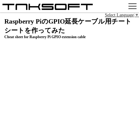
Select Language
▼
アプリ
Raspberry PiのGPIO延長ケーブル用チート
シートを作ってみた
x
Cheat sheet for Raspberry Pi GPIO extension cable
Github
pixiv
お問い合わせ