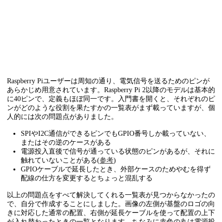
Raspberry Piユーザーは周知の通り、電気信号を送るためのピンが
あらかじめ用意されています。Raspberry Pi 2以降のモデルは基本的
に40ピンで、定義もほぼ同一です。入門書を開くと、それぞれのピ
ンがどのような役割を果たすかの一覧表がまず載っていますが、個
人的には次の問題点がありました。
SPIやI2C通信ができるピンでもGPIO番号しか載っていない、
またはその逆のケースがある
電源投入直後で信号が通っている状態のピンがあるが、それに
触れていないことがある(
参考
)
GPIOケーブルで延長したとき、外部ケースのためやむを得ず
配線の仕方を変更するとちょっと混乱する
以上の問題点をすべて解決してくれる一覧表が見つからなかったの
で、自分で作成することにしました。画像の左側が基盤のロゴの向
きに対応した通常の配置、右側が延長ケーブルを使って配置の上下
が入れ替わったときの一覧となります。ちなみに赤色の丸は電源投