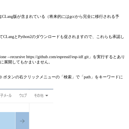
はCLang版が含まれている（将来的にはgccから完全に移行される予
。
angとPython2のダウンロードも促されますので、これらも承認し
rsive https://github.com/espressif/esp-idf.git」を実行するとあり
ーに展開してもかまいません。
ートボタンの右クリックメニューの「検索」で「path」をキーワードに