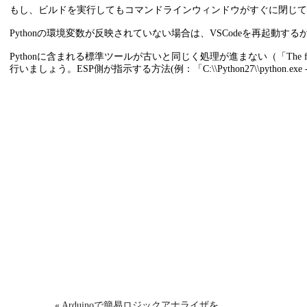
"type"
:
"shell"
,

もし、ビルドを実行してもコマンドラインウィンドウがすぐに閉じてし
"windows"
: {

"command"
: 
""
,

Pythonの環境変数が反映されていない場合は、VSCodeを再起動するか
"args"
: [

"idf.py"
,

"menuconfig"
Pythonに含まれる標準ツールが古いと同じく処理が進まない（「The follow
                ]

行いましょう。ESP側が指示する方法(例：「C:\\Python27\\python.exe -m pi
            },

"presentation"
: {

"reveal"
: 
"always"
,

            },

"problemMatcher"
: []

        }

    ]

}
« Arduinoで簡易ロジックアナライザを …