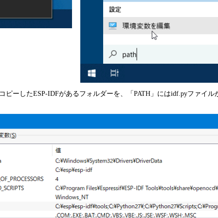
たESP-IDFがあるフォルダーを、「PATH」にはidf.pyファイルがある、ES