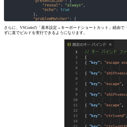
"presentation"
: {

"reveal"
: 
"always"
,

"echo"
: 
true
            },

"problemMatcher"
: {

"owner"
: 
"cpp"
,

さらに、VSCodeの「基本設定→キーボードショートカット」経由で「key
"fileLocation"
: 
"absolute"
,

"pattern"
: {

ずに直でビルドを実行できるようになります。
"regexp"
: 
"^(.*):(\\d+):(\\d+):\\
"file"
: 
1
,

"line"
: 
2
,

"column"
: 
3
,

"severity"
: 
4
,

"message"
: 
5
                }

            }

        },

        {

"label"
: 
"clean app"
,

"command"
: 
"idf.py"
,

"type"
: 
"shell"
,

"args"
: [

"clean"
            ],

"presentation"
: {

"reveal"
: 
"always"
,

            },

        },
