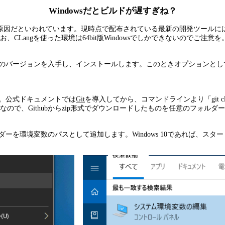
Windowsだとビルドが遅すぎね？
来の手法が原因だといわれています。現時点で配布されている最新の開発ツールに
angを使った環境は64bit版Windowsでしかできないのでご注意を
のバージョンを入手し、インストールします。このときオプションとしてCL
す。公式ドキュメントでは
Git
を導入してから、コマンドラインより「git clone --recu
で、Githubからzip形式でダウンロードしたものを任意のフォルダ
ダーを環境変数のパスとして追加します。Windows 10であれば、スタ