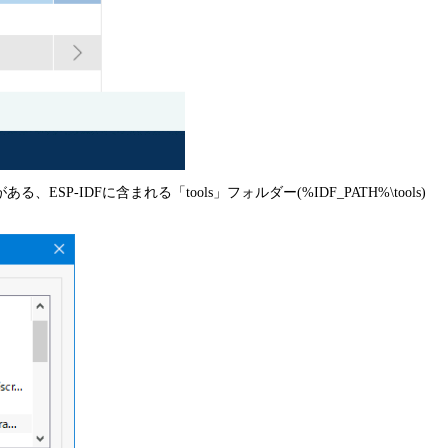
P-IDFに含まれる「tools」フォルダー(%IDF_PATH%\tools)