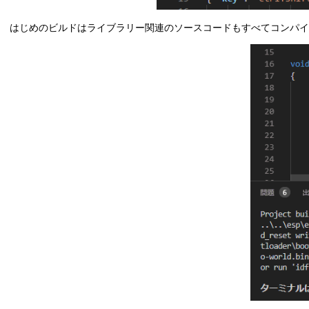
        {

"label"
: 
"flash app"
,

"command"
: 
"idf.py"
,

はじめのビルドはライブラリー関連のソースコードもすべてコンパイル
"type"
: 
"shell"
,

"args"
: [

"-p"
,
"COM3"
,
"flash"
            ],

"presentation"
: {

"reveal"
: 
"always"
,

            },

        },

        {

"label"
: 
"monitor"
,

"type"
:
"process"
,

"windows"
: {

"command"
: 
""
,

"args"
: [

"idf.py"
,

"monitor"
                ],

            },

"presentation"
: {

"reveal"
: 
"always"
,

            },

"problemMatcher"
: []

        },

        {

"label"
: 
"menuconfig"
,
