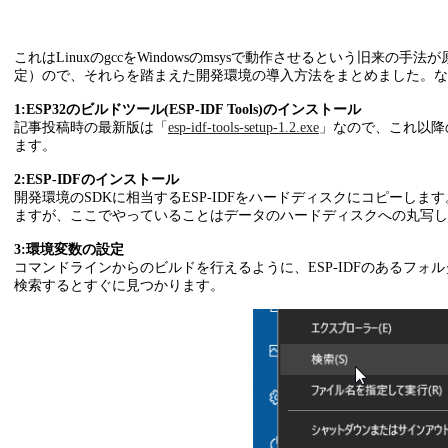
これはLinuxのgccをWindowsのmsysで動作させるという旧
定）ので、それらを踏まえた開発環境の導入方法をまとめました。なお、CL
1:ESP32のビルドツール(ESP-IDF Tools)のインストール
記事投稿時の最新版は「
esp-idf-tools-setup-1.2.exe
」なので、これ以降
ます。
2:ESP-IDFのインストール
開発環境のSDKに相当するESP-IDFをハードディスクにコピーしま
ますが、ここでやっていることはデータのハードディスクへの丸写しなの
3:環境変数の設定
コマンドラインからのビルドを行えるように、ESP-IDFのあるフォル
検索するとすぐに見つかります。