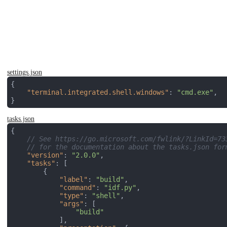
settings.json
{

"terminal.integrated.shell.windows"
: 
"cmd.exe"
,

}
tasks.json
{

// See https://go.microsoft.com/fwlink/?LinkId=73
// for the documentation about the tasks.json for
"version"
: 
"2.0.0"
,

"tasks"
: [

        {

"label"
: 
"build"
,

"command"
: 
"idf.py"
,

"type"
: 
"shell"
,

"args"
: [

"build"
            ],
