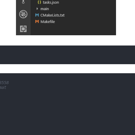
3558
mat