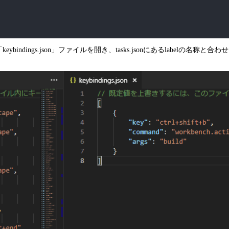
bindings.json」ファイルを開き、tasks.jsonにあるlabel
s+(warning|error):\\s+(.*)$"
,
